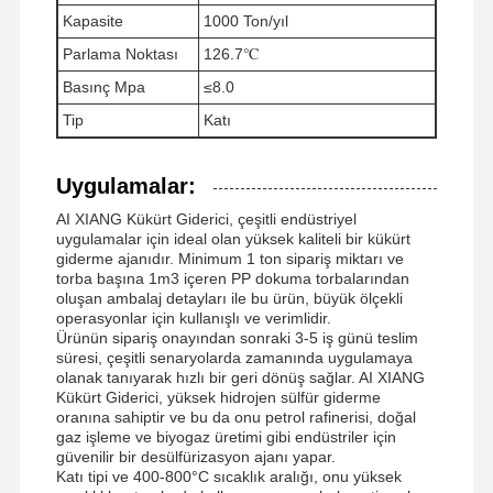
Kapasite
1000 Ton/yıl
Parlama Noktası
126.7℃
Fabrika Turu
Kalite Kontrol
Haberler
Tüm Servis
Basınç Mpa
≤8.0
Talepleri
Tip
Katı
Uygulamalar:
AI XIANG Kükürt Giderici, çeşitli endüstriyel
Teklif Isteği
uygulamalar için ideal olan yüksek kaliteli bir kükürt
giderme ajanıdır. Minimum 1 ton sipariş miktarı ve
torba başına 1m3 içeren PP dokuma torbalarından
Demir Oksit Kükürt Giderici
oluşan ambalaj detayları ile bu ürün, büyük ölçekli
operasyonlar için kullanışlı ve verimlidir.
Ürünün sipariş onayından sonraki 3-5 iş günü teslim
Dimetil-aminoetil metakrilat
süresi, çeşitli senaryolarda zamanında uygulamaya
olanak tanıyarak hızlı bir geri dönüş sağlar. AI XIANG
Metakrilooksietil Trimetil Amonyum Klorür
Kükürt Giderici, yüksek hidrojen sülfür giderme
oranına sahiptir ve bu da onu petrol rafinerisi, doğal
Acryloyloxyethyl trimethyl amonyum klorür
gaz işleme ve biyogaz üretimi gibi endüstriler için
güvenilir bir desülfürizasyon ajanı yapar.
Katı tipi ve 400-800°C sıcaklık aralığı, onu yüksek
Anyonik Poliakrilamid