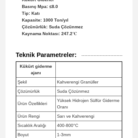
Basınç Mpa: ≤8.0
Tip: Katı
Kapasite: 1000 Ton/yıl
Çözünürlük: Suda Çözünmez
Kaynama Noktası: 247.2℃
Teknik Parametreler:
Kükürt giderme
ajanı
Şekil
Kahverengi Granüller
Çözünürlük
Suda Çözünmez
Yüksek Hidrojen Sülfür Giderme
Ürün Özellikleri
Oranı
Ürün Rengi
Sarı ve Kahverengi
Ana Sayfa
Ürünler
VİDEOLAR
Hakkımızda
Sıcaklık Aralığı
400-800°C
Boyut
1-3mm