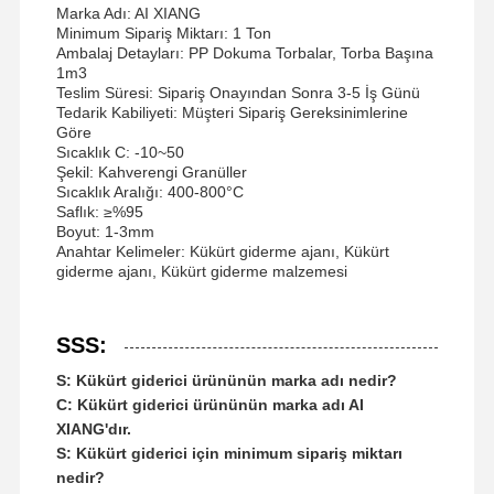
Marka Adı: AI XIANG
Minimum Sipariş Miktarı: 1 Ton
Ambalaj Detayları: PP Dokuma Torbalar, Torba Başına
1m3
Teslim Süresi: Sipariş Onayından Sonra 3-5 İş Günü
Tedarik Kabiliyeti: Müşteri Sipariş Gereksinimlerine
Göre
Sıcaklık C: -10~50
Şekil: Kahverengi Granüller
Sıcaklık Aralığı: 400-800°C
Saflık: ≥%95
Boyut: 1-3mm
Anahtar Kelimeler: Kükürt giderme ajanı, Kükürt
giderme ajanı, Kükürt giderme malzemesi
SSS:
S: Kükürt giderici ürününün marka adı nedir?
C: Kükürt giderici ürününün marka adı AI
XIANG'dır.
S: Kükürt giderici için minimum sipariş miktarı
nedir?