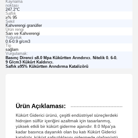
Kaynama
noktası
247.2°C
Saflık
≥% 95
Şekil
Kahverengi granüller
Ürün rengi
Sarı ve Kahverengi
Yoğunluk
0.6-0.9 g/cm3
Tip
sağlam
Vurgulamak:
,
,
,
Basınç Direnci ≤8.0 Mpa Kükürtten Arındırıcı
Nitelik 0
6-0
,
9 G/cm3 Kükürt Kaldırıcı
Saflık ≥95% Kükürtten Arındırma Katalizörü
Ürün Açıklaması:
Kükürt Giderici ürünü, çeşitli endüstriyel süreçlerdeki
hidrojen sülfür içeriğini azaltmak için tasarlanmış,
yüksek etkili bir kükürt giderme ajanıdır. 8.0 Mpa'ya
kadar basınca dayanıklı olan bu katı Kükürt Giderici
katalizör, kükürt safsızlıklarını gidermede olağanüstü