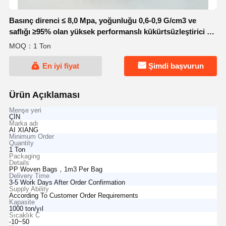
Basınç direnci ≤ 8,0 Mpa, yoğunluğu 0,6-0,9 G/cm3 ve
saflığı ≥95% olan yüksek performanslı kükürtsüzleştirici ve
kükürt çıkarıcı
MOQ：1 Ton
En iyi fiyat
Şimdi başvurun
Ürün Açıklaması
Menşe yeri
ÇİN
Marka adı
AI XIANG
Minimum Order
Quantity
1 Ton
Packaging
Details
PP Woven Bags，1m3 Per Bag
Delivery Time
3-5 Work Days After Order Confirmation
Supply Ability
According To Customer Order Requirements
Kapasite
1000 ton/yıl
Sıcaklık C
-10~50