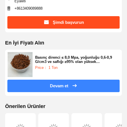
Eyaleti
+8613409089888
Şimdi başvurun
En İyi Fiyatı Alın
Basınç direnci ≤ 8,0 Mpa, yoğunluğu 0,6-0,9
G/cm3 ve saflığı ≥95% olan yüksek
performanslı kükürtsüzleştirici ve kükürt
Price： 1 Ton
çıkarıcı
Devam et
Önerilen Ürünler