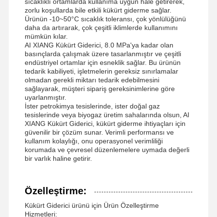
sıcaklıklı ortamlarda kullanıma uygun hale getirerek,
zorlu koşullarda bile etkili kükürt giderme sağlar.
iyonik olmayan poliakrilamid
Ürünün -10~50°C sıcaklık toleransı, çok yönlülüğünü
daha da artırarak, çok çeşitli iklimlerde kullanımını
Kompozit gübre yavaş salınımlı koruyucu ajan
mümkün kılar.
AI XIANG Kükürt Giderici, 8.0 MPa'ya kadar olan
basınçlarda çalışmak üzere tasarlanmıştır ve çeşitli
katyonik poliakrilamid
endüstriyel ortamlar için esneklik sağlar. Bu ürünün
tedarik kabiliyeti, işletmelerin gereksiz sınırlamalar
Asitlenmeyi kırmak için jeleyici ajan
olmadan gerekli miktarı tedarik edebilmesini
sağlayarak, müşteri sipariş gereksinimlerine göre
Yüksek Sıcaklıklı Sedimentasyon Ajanı
uyarlanmıştır.
İster petrokimya tesislerinde, ister doğal gaz
tesislerinde veya biyogaz üretim sahalarında olsun, AI
Kükürtten arındırıcı
XIANG Kükürt Giderici, kükürt giderme ihtiyaçları için
güvenilir bir çözüm sunar. Verimli performansı ve
kullanım kolaylığı, onu operasyonel verimliliği
korumada ve çevresel düzenlemelere uymada değerli
bir varlık haline getirir.
Özelleştirme:
Kükürt Giderici ürünü için Ürün Özelleştirme
Hizmetleri: