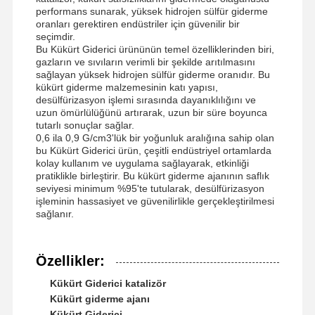
performans sunarak, yüksek hidrojen sülfür giderme
oranları gerektiren endüstriler için güvenilir bir
seçimdir.
Bu Kükürt Giderici ürününün temel özelliklerinden biri,
gazların ve sıvıların verimli bir şekilde arıtılmasını
sağlayan yüksek hidrojen sülfür giderme oranıdır. Bu
kükürt giderme malzemesinin katı yapısı,
desülfürizasyon işlemi sırasında dayanıklılığını ve
uzun ömürlülüğünü artırarak, uzun bir süre boyunca
tutarlı sonuçlar sağlar.
0,6 ila 0,9 G/cm3'lük bir yoğunluk aralığına sahip olan
bu Kükürt Giderici ürün, çeşitli endüstriyel ortamlarda
kolay kullanım ve uygulama sağlayarak, etkinliği
pratiklikle birleştirir. Bu kükürt giderme ajanının saflık
seviyesi minimum %95'te tutularak, desülfürizasyon
işleminin hassasiyet ve güvenilirlikle gerçekleştirilmesi
sağlanır.
Özellikler:
Kükürt Giderici katalizör
Kükürt giderme ajanı
Kükürt Giderici