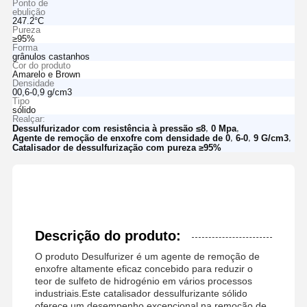
Ponto de
ebulição
247.2°C
Pureza
≥95%
Forma
grânulos castanhos
Cor do produto
Amarelo e Brown
Densidade
00,6-0,9 g/cm3
Tipo
sólido
Realçar:
,
,
Dessulfurizador com resistência à pressão ≤8
0 Mpa
,
,
,
Agente de remoção de enxofre com densidade de 0
6-0
9 G/cm3
Catalisador de dessulfurização com pureza ≥95%
Descrição do produto:
O produto Desulfurizer é um agente de remoção de
enxofre altamente eficaz concebido para reduzir o
teor de sulfeto de hidrogénio em vários processos
industriais.Este catalisador dessulfurizante sólido
oferece um desempenho excepcional na remoção de