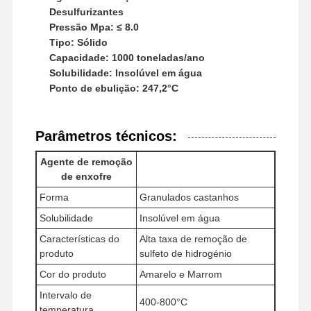
Desulfurizantes
Pressão Mpa: ≤ 8.0
Tipo: Sólido
Capacidade: 1000 toneladas/ano
Solubilidade: Insolúvel em água
Ponto de ebulição: 247,2°C
Parâmetros técnicos:
Agente de remoção
de enxofre
Forma
Granulados castanhos
Solubilidade
Insolúvel em água
Características do
Alta taxa de remoção de
produto
sulfeto de hidrogénio
Casa
Produtos
Vídeos
Quem
Cor do produto
Amarelo e Marrom
Somos
Intervalo de
400-800°C
temperatura