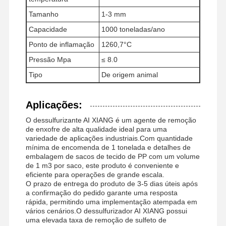
Tamanho
1-3 mm
Capacidade
1000 toneladas/ano
Fábrica
Controle De
Notícias
Todos Os
Ponto de inflamação
1260,7°C
Qualidade
Casos
Pressão Mpa
≤ 8.0
Tipo
De origem animal
Aplicações:
Pedir Um
O dessulfurizante AI XIANG é um agente de remoção
Orçamento
de enxofre de alta qualidade ideal para uma
variedade de aplicações industriais.Com quantidade
mínima de encomenda de 1 tonelada e detalhes de
Óxido de ferro Desulfurizer
embalagem de sacos de tecido de PP com um volume
de 1 m3 por saco, este produto é conveniente e
eficiente para operações de grande escala.
Dimetilaminoetil metacrilato
O prazo de entrega do produto de 3-5 dias úteis após
a confirmação do pedido garante uma resposta
Cloreto de amónio metacrioloxietil trimetil
rápida, permitindo uma implementação atempada em
vários cenários.O dessulfurizador AI XIANG possui
Cloreto de amónio acriloloxietil trimetil
uma elevada taxa de remoção de sulfeto de