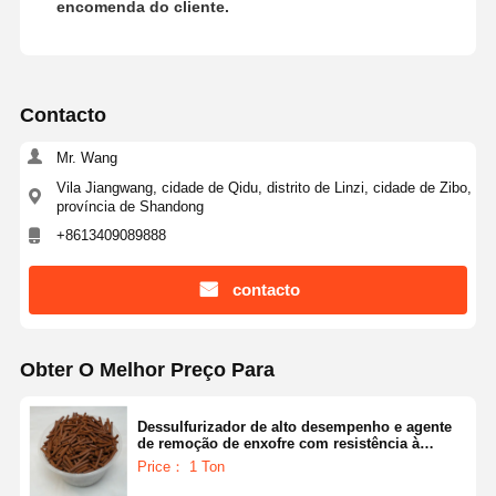
encomenda do cliente.
Contacto
Mr. Wang
Vila Jiangwang, cidade de Qidu, distrito de Linzi, cidade de Zibo,
província de Shandong
+8613409089888
contacto
Obter O Melhor Preço Para
Dessulfurizador de alto desempenho e agente
de remoção de enxofre com resistência à
pressão ≤8,0 Mpa, densidade 0,6-0,9 G/cm3 e
Price： 1 Ton
pureza ≥95%