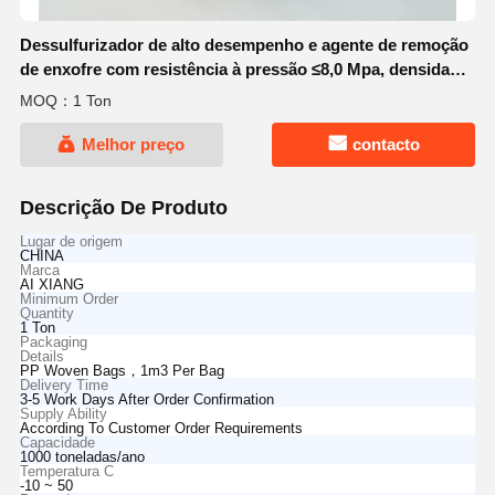
Dessulfurizador de alto desempenho e agente de remoção
de enxofre com resistência à pressão ≤8,0 Mpa, densidade
0,6-0,9 G/cm3 e pureza ≥95%
MOQ：1 Ton
Melhor preço
contacto
Descrição De Produto
Lugar de origem
CHINA
Marca
AI XIANG
Minimum Order
Quantity
1 Ton
Packaging
Details
PP Woven Bags，1m3 Per Bag
Delivery Time
3-5 Work Days After Order Confirmation
Supply Ability
According To Customer Order Requirements
Capacidade
1000 toneladas/ano
Temperatura C
-10 ~ 50