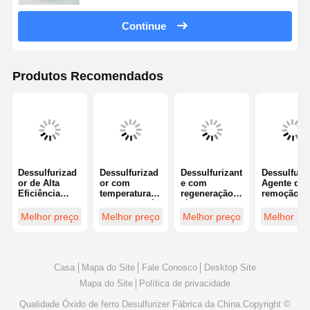
Continue
Produtos Recomendados
Dessulfurizad
Dessulfurizad
Dessulfurizant
Dessulfura
or de Alta
or com
e com
Agente de
Eficiência
temperatura
regeneração
remoção d
com Remoção
ambiente até
térmica ou
enxofre co
de Enxofre de
500°C e
lavagem
temperatur
Melhor preço
Melhor preço
Melhor preço
Melhor pr
99% e
eficiência de
química para
ambiente a
Regeneração
remoção de
ambiente até
500°C e
Térmica para
enxofre de até
500°C, com
eficiência 
Aplicações de
99% para
uma faixa de
remoção d
Ambiente a
controlo de
temperatura
enxofre até
Casa
Mapa do Site
Fale Conosco
Desktop Site
500°C
emissões
de
99% a 0,6-
Mapa do Site
Política de privacidade
industriais
funcionament
0,9G/cm3
o de 0,6 a 0,9
Densidade
Qualidade
Óxido de ferro Desulfurizer
Fábrica da China.Copyright ©
G/cm3