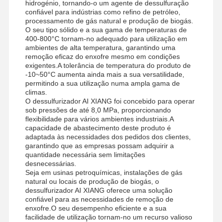
hidrogénio, tornando-o um agente de dessulfuração
confiável para indústrias como refino de petróleo,
Polyacrylamide aniônico
processamento de gás natural e produção de biogás.
O seu tipo sólido e a sua gama de temperaturas de
polyacrylamide nonionic
400-800°C tornam-no adequado para utilização em
ambientes de alta temperatura, garantindo uma
Fertilizante composto Agente protetor de liberação lenta
remoção eficaz do enxofre mesmo em condições
exigentes.A tolerância de temperatura do produto de
-10~50°C aumenta ainda mais a sua versatilidade,
Poliacrilamida catiônica
permitindo a sua utilização numa ampla gama de
climas.
Agente gelatinoso para fracturação da acidificação
O dessulfurizador AI XIANG foi concebido para operar
sob pressões de até 8,0 MPa, proporcionando
Agente de sedimentação a alta temperatura
flexibilidade para vários ambientes industriais.A
capacidade de abastecimento deste produto é
adaptada às necessidades dos pedidos dos clientes,
Desulfurizantes
garantindo que as empresas possam adquirir a
quantidade necessária sem limitações
desnecessárias.
Seja em usinas petroquímicas, instalações de gás
natural ou locais de produção de biogás, o
dessulfurizador AI XIANG oferece uma solução
confiável para as necessidades de remoção de
enxofre.O seu desempenho eficiente e a sua
facilidade de utilização tornam-no um recurso valioso