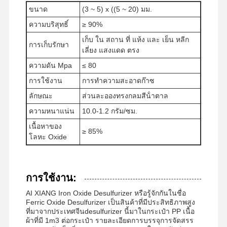
ขนาด
(3 ~ 5) x ((5 ~ 20) มม.
ความบริสุทธิ์
≥ 90%
ทัวร์โรงงาน
ควบคุม
ข่าว
ทุกกรณี
เก็บ ใน สถาน ที่ แห้ง และ เย็น หลีก
คุณภาพ
การเก็บรักษา
เลี่ยง แสงแดด ตรง
ความดัน Mpa
≤ 80
การใช้งาน
การทําความสะอาดก๊าซ
ลักษณะ
ส่วนละอองทรงกลมสีน้ําตาล
ขออ้าง
ความหนาแน่น
10.0-1.2 กรัม/ซม.
เนื้อหาของ
≥ 85%
ไอรอนออกไซด์ ดีซัลฟูไรเซอร์
โลหะ Oxide
ไดเมธีลามิโนเอธีลเมธาครีเลต
การใช้งาน:
เมทาครีลอลอกซี่เอธิล ทรีเมธีลอะโมเนียมคลอริด
AI XIANG Iron Oxide Desulfurizer หรือรู้จักกันในชื่อ
แอคริลอยลอ็กซิเอธิล ทรีเมธิล อามโมเนียม คลอรีด
Ferric Oxide Desulfurizer เป็นสินค้าที่มีประสิทธิภาพสูง
ที่มาจากประเทศจีนdesulfurizer นี้มาในกระเป๋า PP เนื้อ
โพลีอะคริลาไมด์ประจุลบ
ผ้าที่มี 1m3 ต่อกระเป๋า รายละเอียดการบรรจุการจัดสรร