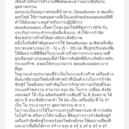
เสียงสําหรับการทํางานที่พิเศษและความน่าเชื่อถือใน
อุตสาหกรรม.
ออกแบบเป็นอนุภาคกลมสีน้ําตาล, Desulfurizer ธาตุเหล็ก
ออกไซด์ ให้การผสมผสานที่เป็นเอกลักษณ์ของคุณสมบัติที่
ทําให้มันเหมาะสมสําหรับการปฏิบัติการ
desulfurization.เนื้อหาโลหะออกไซด์ที่สูงกว่า 85% รับ
ประกันการกระทํากระตุ้นที่แข็งแรง, ทําให้การกําจัด
ซัลเฟอร์จากก๊าซได้อย่างมีประสิทธิภาพ
หนึ่งในข้อดีสําคัญของการใช้ Desulfurizer อะซิดเหล็กคือ
ขนาดเฉพาะของ (3 ~ 5) x (5 ~ 20) มม ซึ่งถูกปรับแต่งเพื่อ
ให้มีผลงานที่ดีที่สุดในระบบล้างก๊าซการกระจายขนาดที่
ถูกเลือกอย่างรอบคอบนี้ทําให้การสัมผัสที่มีประสิทธิภาพกับ
กระแสก๊าซ, ส่งผลให้กระบวนการ desulfurization มาก
ที่สุด
ในฐานะส่วนประกอบที่จําเป็นในระบบล้างก๊าซ เครื่องล้าง
ค้อนเกลียวออกไซด์เหล็กทําหน้าที่เป็นตัวเร่งในการกําจัด
ซัลฟูร์ โดยมีบทบาทสําคัญในการรักษาความบริสุทธิ์ของ
กระแสก๊าซความ สามารถ ของ มัน ในการ เปลี่ยน สังกัด
เซลเฟอร์ ให้ เป็น ผลิตภัณฑ์ข้างเคียงที่ ไม่ มี อันตราย ได้
อย่าง มี ประสิทธิภาพ ทํา ให้ มัน เป็น เครื่องมือ ที่ ไม่ จํา
เป็น ใน กระบวนการ อุตสาหกรรม ต่าง ๆ.
ไม่ว่าจะเป็นการใช้ในการแปรรูปก๊าซธรรมชาติ การผลิต
ไบโอก๊าซ หรือการใช้งานอื่นๆ ที่ต้องการการกําจัดซัลฟูร์
เครื่องกําจัดซัลฟูไรเซอร์ออกไซด์เหล็กจะให้ผลงานที่คงที่
และน่าเชื่อถือได้การ สร้าง ของ ธ อร์ ธ อร์ ธ อร์ ธ อร์