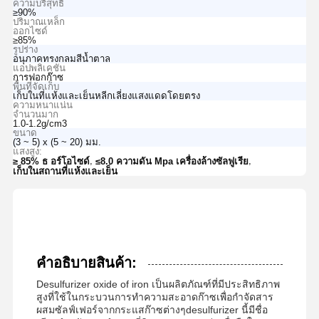
ความบริสุทธิ์
≥90%
ปริมาณเหล็ก
ออกไซด์
≥85%
รูปร่าง
อนุภาคทรงกลมสีน้ำตาล
แอปพลิเคชัน
การฟอกก๊าซ
พื้นที่จัดเก็บ
เก็บในที่แห้งและเย็นหลีกเลี่ยงแสงแดดโดยตรง
ความหนาแน่น
จำนวนมาก
1.0-1.2g/cm3
ขนาด
(3 ~ 5) x (5 ~ 20) มม.
แสงสูง:
,
,
≥ 85% ธ อร์โอไซด์
≤8.0 ความดัน Mpa เครื่องล้างซัลฟูเรีย
เก็บในสถานที่แห้งและเย็น
คําอธิบายสินค้า:
Desulfurizer oxide of iron เป็นผลิตภัณฑ์ที่มีประสิทธิภาพ
สูงที่ใช้ในกระบวนการทําความสะอาดก๊าซเพื่อกําจัดสาร
ผสมซัลฟ์เฟอร์จากกระแสก๊าซต่างๆdesulfurizer นี้มีชื่อ