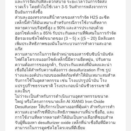
และการจัดเก็บที่สะดวกสบาย ระยะเวลาในการจัดส่ง
รวดเร็ว โดยทั่วไปใช้เวลา 3-5 วันทําการหลังจากการ
โพลิอะคริลาไมด์ชนิดไม่มีประจุ
ยืนยันการสั่งซื้อ
ส่วนละอองทรงกลมสีน้ําตาลของสารกําจัด H2S อะซิด
ผสมปุ๋ย สารป้องกันการปล่อยช้า
เหล็กนี้ทําให้มันเหมาะสําหรับกรณีการใช้งานที่หลาก
หลายความบริสุทธิ์สูง ≥ 90% และสารประกอบด้วย
โพลีอะคริลาไมด์ประจุบวก
ออกไซด์เหล็ก ≥ 85% รับประกันผลงานที่พิเศษในการกําจัด
ฮิดรอเจนซัลไฟด์ขนาดของ (3 ~ 5) x ((5 ~ 20) มิลลิเมตร
เพิ่มประสิทธิภาพของมันในกระบวนการทําความสะอาด
สารเยลสําหรับการบดกรด
แก๊ส
ความสามารถในการจัดจําหน่ายของสารซับซิบน้ํามันซัล
สารสกัดความร้อนสูง (high temperature sedimentation agent)
ไฟด์ไฮโดรเจนออกไซด์เหล็กนี้มีความยืดหยุ่น, ปรับตาม
ความต้องการของลูกค้า, รับประกันแหล่งที่มั่นคงและน่า
เครื่องล้างซัลฟูเรีย
เชื่อถือได้สําหรับความต้องการ desulfurization ก๊าซ.รูป
ร่างและองค์ประกอบของผลิตภัณฑ์ทําให้มันเหมาะสมสําห
รับการใช้ในอุตสาหกรรม เช่น โรงแปรรูปน้ํามัน โรง
แปรรูปก๊าซธรรมชาติ โรงประกอบน้ํามันชีวธรรมชาติ
และอื่นๆ
ไม่ว่าจะเป็นสําหรับการดําเนินงานอุตสาหกรรมขนาด
ใหญ่ หรือโครงการขนาดเล็ก AI XIANG Iron Oxide
Desulfurizer ให้บริการเป็นทางออกที่คุ้มค่า สําหรับการทํา
ความสะอาดก๊าซที่มีประสิทธิภาพผลงานที่น่าเชื่อถือ, และ
การใช้งานที่หลากหลายทําให้มันเป็นทางเลือกที่ชอบสําห
รับผู้ที่มองหา desulfurizer oxide เหล็กที่น่าเชื่อถือที่มีความ
สามารถในการดูดซัลไฮโดรเจนที่ดีเยี่ยม