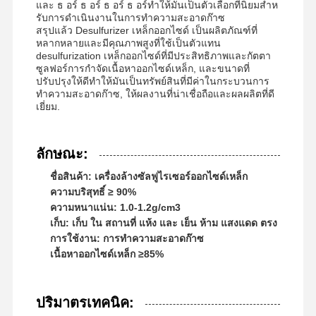
และ ธ อร์ ธ อร์ ธ อร์ ธ อร์ทําให้มันเป็นตัวเลือกที่นิยมสําห
รับการดําเนินงานในการทําความสะอาดก๊าซ
สรุปแล้ว Desulfurizer เหล็กออกไซด์ เป็นผลิตภัณฑ์ที่
หลากหลายและมีคุณภาพสูงที่ใช้เป็นตัวแทน
desulfurization เหล็กออกไซด์ที่มีประสิทธิภาพและกัตตา
ซูลฟอร์การกําจัดเนื้อหาออกไซด์เหล็ก, และขนาดที่
ปรับปรุงให้ดีทําให้มันเป็นทรัพย์สินที่มีค่าในกระบวนการ
ทําความสะอาดก๊าซ, ให้ผลงานที่น่าเชื่อถือและผลผลิตที่ดี
เยี่ยม.
ลักษณะ:
ชื่อสินค้า: เครื่องล้างซัลฟูไรเซอร์ออกไซด์เหล็ก
ความบริสุทธิ์ ≥ 90%
ความหนาแน่น: 1.0-1.2g/cm3
เก็บ: เก็บ ใน สถานที่ แห้ง และ เย็น ห้าม แสงแดด ตรง
การใช้งาน: การทําความสะอาดก๊าซ
เนื้อหาออกไซด์เหล็ก ≥85%
บ้าน
ผลิตภัณฑ์
วิดีโอ
เกี่ยวกับเรา
ปริมาตรเทคนิค: