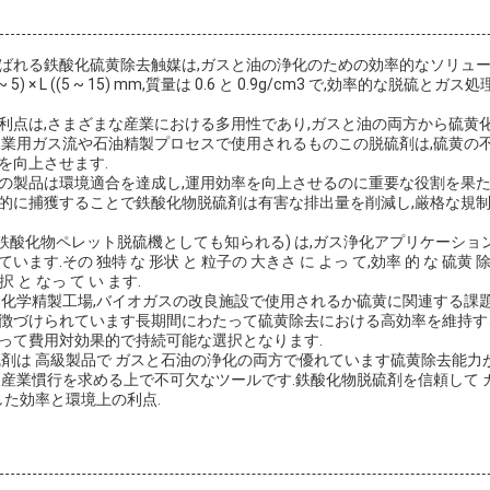
ばれる鉄酸化硫黄除去触媒は,ガスと油の浄化のための効率的なソリュ
~ 5) × L ((5 ~ 15) mm,質量は 0.6 と 0.9g/cm3 で,効率的な脱
利点は,さまざまな産業における多用性であり,ガスと油の両方から硫黄
工業用ガス流や石油精製プロセスで使用されるものこの脱硫剤は,硫黄の不
を向上させます.
の製品は環境適合を達成し,運用効率を向上させるのに重要な役割を果た
的に捕獲することで鉄酸化物脱硫剤は有害な排出量を削減し,厳格な規
(鉄酸化物ペレット脱硫機としても知られる) は,ガス浄化アプリケーシ
す.その 独特 な 形状 と 粒子の 大きさ に よっ て,効率 的 な 硫黄 除
択 と なっ て い ます.
油化学精製工場,バイオガスの改良施設で使用されるか硫黄に関連する課
徴づけられています長期間にわたって硫黄除去における高効率を維持す
って費用対効果的で持続可能な選択となります.
硫剤は 高級製品で ガスと石油の浄化の両方で優れています硫黄除去能力
な産業慣行を求める上で不可欠なツールです.鉄酸化物脱硫剤を信頼して 
した効率と環境上の利点.