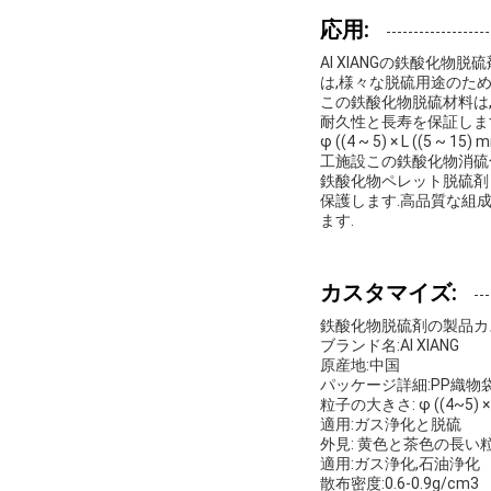
応用:
AI XIANGの鉄酸化
は,様々な脱硫用途のた
この鉄酸化物脱硫材料は,0
耐久性と長寿を保証しま
φ ((4 ~ 5) × L 
工施設この鉄酸化物消硫
鉄酸化物ペレット脱硫剤
保護します.高品質な組
ます.
カスタマイズ:
鉄酸化物脱硫剤の製品カ
ブランド名:AI XIANG
原産地:中国
パッケージ詳細:PP織物袋
粒子の大きさ: φ ((4~5) × 
適用:ガス浄化と脱硫
外見: 黄色と茶色の長い
適用:ガス浄化,石油浄化
散布密度:0.6-0.9g/cm3