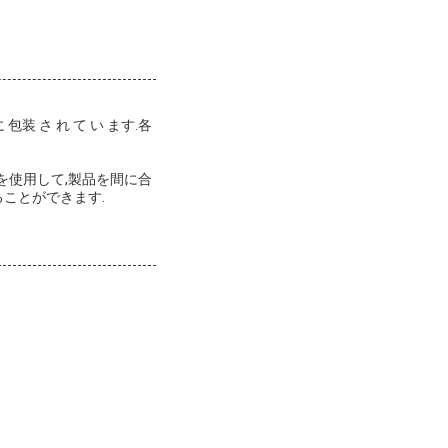
 包装 さ れ て い ます.各
を使用して,製品を間に合
ことができます.