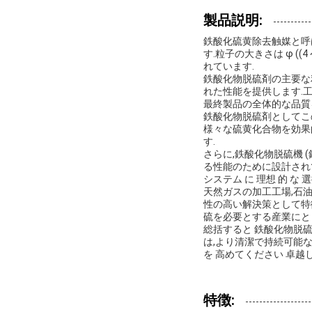
製品説明:
鉄酸化硫黄除去触媒と呼
す.粒子の大きさは φ ((4 
れています.
鉄酸化物脱硫剤の主要な
れた性能を提供します.
最終製品の全体的な品質
鉄酸化物脱硫剤としてこ
様々な硫黄化合物を効果
す.
さらに,鉄酸化物脱硫機 
る性能のために設計されていま
システム に 理想 的 な 選
天然ガスの加工工場,石
性の高い解決策として特
硫を必要とする産業にと
総括すると 鉄酸化物脱
は,より清潔で持続可能
を 高めてください 卓越
特徴: