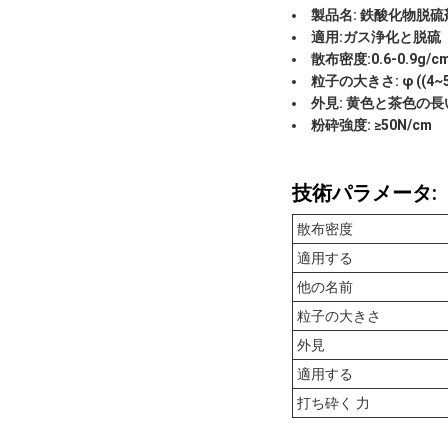
製品名: 鉄酸化物脱硫
適用:ガス浄化と脱硫
散布密度:0.6-0.9g/c
粒子の大きさ: φ ((4~5) 
外見: 黄色と茶色の長
粉砕強度: ≥50N/cm
技術パラメータ:
散布密度
適用する
他の名前
粒子の大きさ
外見
適用する
打ち砕く 力