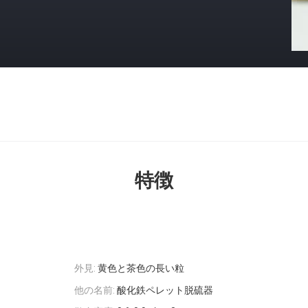
特徴
外見:
黄色と茶色の長い粒
他の名前:
酸化鉄ペレット脱硫器