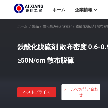
ホーム
企業情報
ホーム
/
製品
/
酸化鉄Desulfurizer
/
鉄酸化脱硫剤 散布密度 0
鉄酸化脱硫剤 散布密度 0.6-0.
≥50N/cm 散布脱硫
メールでお問い合わ
ベストプライス
せ