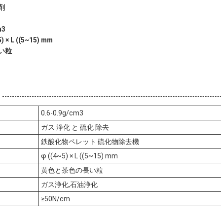
剤
m3
× L ((5~15) mm
い粒
0.6-0.9g/cm3
ガス 浄化 と 硫化 除去
鉄酸化物ペレット 硫化物除去機
φ ((4~5) × L ((5~15) mm
黄色と茶色の長い粒
ガス浄化,石油浄化
≥50N/cm