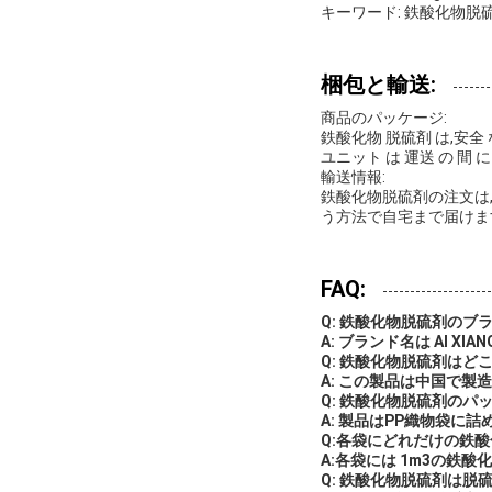
キーワード: 鉄酸化物脱硫
梱包と輸送:
商品のパッケージ:
鉄酸化物 脱硫剤 は,安全 な
ユニット は 運送 の 間 に 
輸送情報:
鉄酸化物脱硫剤の注文は
う方法で自宅まで届けま
FAQ:
Q: 鉄酸化物脱硫剤のブ
A: ブランド名は AI XIAN
Q: 鉄酸化物脱硫剤はど
A: この製品は中国で製
Q: 鉄酸化物脱硫剤のパ
A: 製品はPP織物袋に詰
Q:各袋にどれだけの鉄
A:各袋には 1m3の鉄
Q: 鉄酸化物脱硫剤は脱