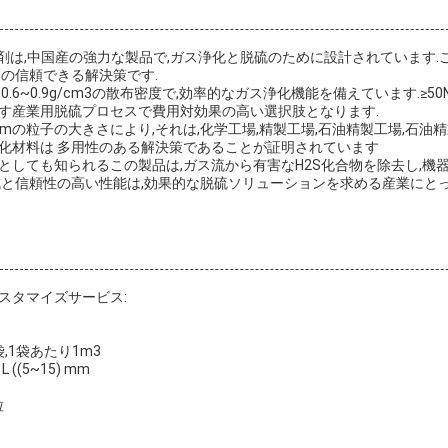
物脱硫剤は,中国産の強力な製品で,ガス浄化と脱硫のために設計されています.
めの信頼できる解決策です.
.6~0.9g/cm3の散布密度で,効率的なガス浄化機能を備えています.≥50
す産業用脱硫プロセスで費用対効果の高い選択肢となります.
((5 ~ 15) mmの粒子の大きさにより,それは,化学工場,精製工場,石油精製工場
化材料は 多用性のある解決策であることが証明されています
としても知られるこの製品は,ガス流から有害なH2S化合物を除去し,機
成と信頼性の高い性能は,効果的な脱硫ソリューションを求める産業にと
スタマイズサービス:
,1袋あたり1m3
L ((5~15) mm
粒