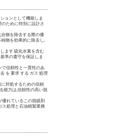
ーションとして機能しま
硫とガス処理のために特別に設計さ
化合物を除去する際の優
純物を効果的に除去し,
します.硫化水素を含む
制基準の遵守を保証しま
ョンで信頼性と一貫性のあ
去 を 要求 する ガス 処理
題に対処するための信頼
る能力は,信頼性の高い脱
が優れているこの脱硫剤
ガス処理と石油精製業務