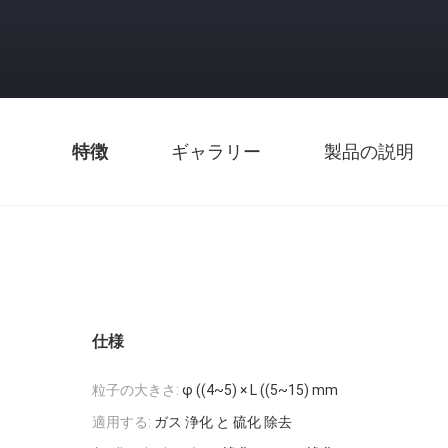
特徴
ギャラリー
製品の説明
仕様
粒子の大きさ:
φ ((4~5) × L ((5~15) mm
適用する:
ガス 浄化 と 硫化 除去