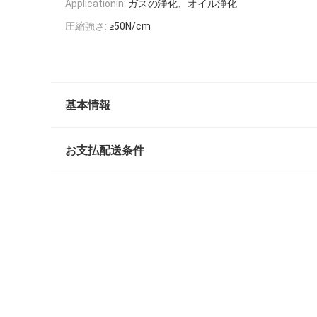
Applicationin:
ガスの浄化、オイル浄化
圧縮強さ:
≥50N/cm
基本情報
お支払配送条件