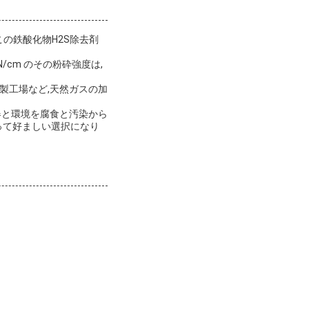
この鉄酸化物H2S除去剤
N/cm のその粉砕強度は,
,石油精製工場など,天然ガスの加
器と環境を腐食と汚染から
って好ましい選択になり