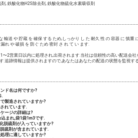
剤, 鉄酸化物H2S除去剤, 鉄酸化物硫化水素吸収剤
 輸送 や 貯蔵 を 確保 する ため,しっかり し た 耐久 性 の 容器 に 慎重 に
漏れ や 破損 を 防ぐ ため 密封 さ れ て い ます.
,1〜2営業日以内に処理され,出荷されます.当社は信頼性の高い配送会社
す.追跡情報は提供されますので,あなたはあなたの配送の状態を監視する
ランド名は何ですか?
G.
こで製造されていますか?
造されています.
ッケージの詳細は?
め込まれ,袋1袋1m3です.
酸化脱硫剤が入っていますか?
酸化脱硫剤が含まれています.
硫処理に適していますか?