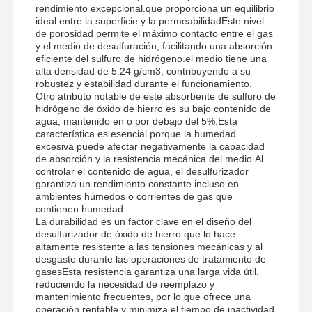
rendimiento excepcional.que proporciona un equilibrio
ideal entre la superficie y la permeabilidadEste nivel
de porosidad permite el máximo contacto entre el gas
y el medio de desulfuración, facilitando una absorción
eficiente del sulfuro de hidrógeno.el medio tiene una
alta densidad de 5.24 g/cm3, contribuyendo a su
robustez y estabilidad durante el funcionamiento.
Otro atributo notable de este absorbente de sulfuro de
hidrógeno de óxido de hierro es su bajo contenido de
agua, mantenido en o por debajo del 5%.Esta
característica es esencial porque la humedad
excesiva puede afectar negativamente la capacidad
de absorción y la resistencia mecánica del medio.Al
controlar el contenido de agua, el desulfurizador
garantiza un rendimiento constante incluso en
ambientes húmedos o corrientes de gas que
contienen humedad.
La durabilidad es un factor clave en el diseño del
desulfurizador de óxido de hierro.que lo hace
altamente resistente a las tensiones mecánicas y al
desgaste durante las operaciones de tratamiento de
gasesEsta resistencia garantiza una larga vida útil,
Inicio
Productos
Videos
Sobre
reduciendo la necesidad de reemplazo y
Nosotros
mantenimiento frecuentes, por lo que ofrece una
operación rentable y minimiza el tiempo de inactividad