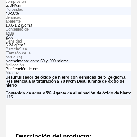
compresión
≥70N/cm
Porosidad
40-50%
densidad
aparente
10,0-1,2 g/cm3
Contenido de
agua
≤5%
Densidad
5.24 g/cm3
ParticleSize
(Tamaño de la
partícula)
Normalmente entre 50 y 200 micras
Aplicación
Purificación de gas
Alta luz:
,
,
Desulfurizador de óxido de hierro con densidad de 5
24 g/cm3
Resistencia a la trituración ≥ 70 N/cm Desulfurante de óxido de
hierro
,
Contenido de agua ≤ 5% Agente de eliminación de óxido de hierro
H2S
Descripción del producto: