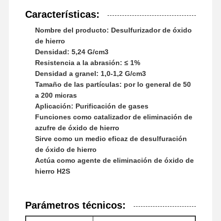
Características:
Poliacrilamida aniónica
Nombre del producto: Desulfurizador de óxido
poliacrilamida no iónica
de hierro
Densidad: 5,24 G/cm3
Fertilizante compuesto Agente protector de liberación lenta
Resistencia a la abrasión: ≤ 1%
Densidad a granel: 1,0-1,2 G/cm3
poliacrilamida catiónica
Tamaño de las partículas: por lo general de 50
a 200 micras
Agente de gelación para fracturación y acidificación
Aplicación: Purificación de gases
Funciones como catalizador de eliminación de
Agente de sedimentación a alta temperatura
azufre de óxido de hierro
Desulfurizante
Sirve como un medio eficaz de desulfuración
de óxido de hierro
Actúa como agente de eliminación de óxido de
hierro H2S
Parámetros técnicos: