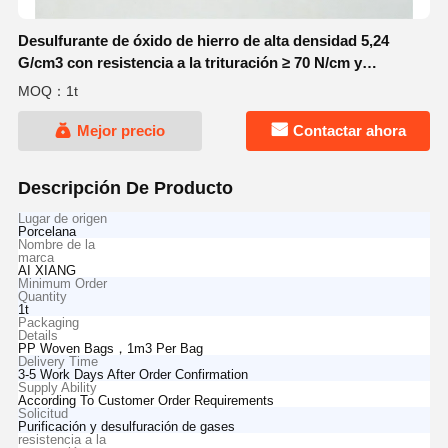
Desulfurante de óxido de hierro de alta densidad 5,24
G/cm3 con resistencia a la trituración ≥ 70 N/cm y
contenido de agua ≤ 5% para la purificación de gases
MOQ：1t
Mejor precio
Contactar ahora
Descripción De Producto
Lugar de origen
Porcelana
Nombre de la
marca
AI XIANG
Minimum Order
Quantity
1t
Packaging
Details
PP Woven Bags，1m3 Per Bag
Delivery Time
3-5 Work Days After Order Confirmation
Supply Ability
According To Customer Order Requirements
Solicitud
Purificación y desulfuración de gases
resistencia a la