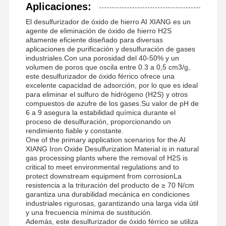
Aplicaciones:
El desulfurizador de óxido de hierro AI XIANG es un
agente de eliminación de óxido de hierro H2S
altamente eficiente diseñado para diversas
aplicaciones de purificación y desulfuración de gases
industriales.Con una porosidad del 40-50% y un
volumen de poros que oscila entre 0.3 a 0,5 cm3/g,
este desulfurizador de óxido férrico ofrece una
excelente capacidad de adsorción, por lo que es ideal
para eliminar el sulfuro de hidrógeno (H2S) y otros
compuestos de azufre de los gases.Su valor de pH de
6 a 9 asegura la estabilidad química durante el
proceso de desulfuración, proporcionando un
rendimiento fiable y constante.
One of the primary application scenarios for the AI
XIANG Iron Oxide Desulfurization Material is in natural
gas processing plants where the removal of H2S is
critical to meet environmental regulations and to
protect downstream equipment from corrosionLa
resistencia a la trituración del producto de ≥ 70 N/cm
garantiza una durabilidad mecánica en condiciones
industriales rigurosas, garantizando una larga vida útil
y una frecuencia mínima de sustitución.
Además, este desulfurizador de óxido férrico se utiliza