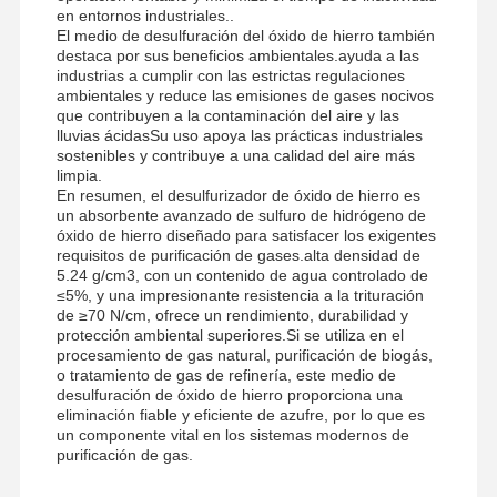
en entornos industriales..
El medio de desulfuración del óxido de hierro también
destaca por sus beneficios ambientales.ayuda a las
industrias a cumplir con las estrictas regulaciones
ambientales y reduce las emisiones de gases nocivos
Visita A La
Control De
Noticias
Todos Los
que contribuyen a la contaminación del aire y las
Fábrica
Calidad
Casos
lluvias ácidasSu uso apoya las prácticas industriales
sostenibles y contribuye a una calidad del aire más
limpia.
En resumen, el desulfurizador de óxido de hierro es
un absorbente avanzado de sulfuro de hidrógeno de
óxido de hierro diseñado para satisfacer los exigentes
Solicitar Una
requisitos de purificación de gases.alta densidad de
5.24 g/cm3, con un contenido de agua controlado de
Cotización
≤5%, y una impresionante resistencia a la trituración
de ≥70 N/cm, ofrece un rendimiento, durabilidad y
protección ambiental superiores.Si se utiliza en el
Óxido de hierro Desulfurizer
procesamiento de gas natural, purificación de biogás,
o tratamiento de gas de refinería, este medio de
El metacrilato de dimetilaminoetil
desulfuración de óxido de hierro proporciona una
eliminación fiable y eficiente de azufre, por lo que es
Cloruro de metacriloloxietil trimetil amonio
un componente vital en los sistemas modernos de
purificación de gas.
Cloruro de amonio acriloyloxietil trimetilo