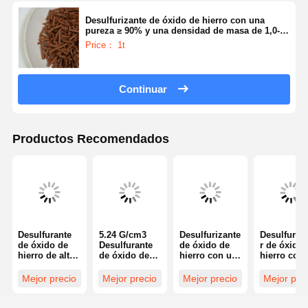
Desulfurizante de óxido de hierro con una
pureza ≥ 90% y una densidad de masa de 1,0-
1,2 g/cm3 para la purificación de gases en
Price： 1t
partículas esféricas marrones
Continuar
Productos Recomendados
Desulfurante
5.24 G/cm3
Desulfurizante
Desulfuriz
de óxido de
Desulfurante
de óxido de
r de óxido 
hierro de alta
de óxido de
hierro con un
hierro con
densidad 5,24
hierro de
contenido de
volumen d
G/cm3 con
densidad con
agua ≤ 5% y
poros de 0,
Mejor precio
Mejor precio
Mejor precio
Mejor pre
resistencia a
40-50% de
una
0,5 Cm3g,
la trituración ≥
porosidad y
resistencia a
resistencia
70 N/cm y
resistencia a
la trituración ≥
la trituraci