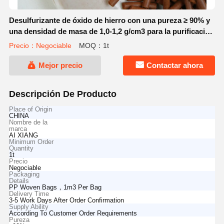
Desulfurizante de óxido de hierro con una pureza ≥ 90% y
una densidad de masa de 1,0-1,2 g/cm3 para la purificación
de gases en partículas esféricas marrones
Precio：Negociable
MOQ：1t
Mejor precio
Contactar ahora
Descripción De Producto
Place of Origin
CHINA
Nombre de la
marca
AI XIANG
Minimum Order
Quantity
1t
Precio
Negociable
Packaging
Details
PP Woven Bags，1m3 Per Bag
Delivery Time
3-5 Work Days After Order Confirmation
Supply Ability
According To Customer Order Requirements
Pureza