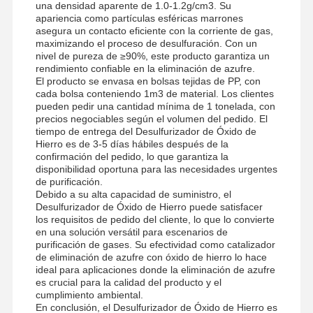
una densidad aparente de 1.0-1.2g/cm3. Su
apariencia como partículas esféricas marrones
Poliacrilamida aniónica
asegura un contacto eficiente con la corriente de gas,
maximizando el proceso de desulfuración. Con un
poliacrilamida no iónica
nivel de pureza de ≥90%, este producto garantiza un
rendimiento confiable en la eliminación de azufre.
Fertilizante compuesto Agente protector de liberación lenta
El producto se envasa en bolsas tejidas de PP, con
cada bolsa conteniendo 1m3 de material. Los clientes
pueden pedir una cantidad mínima de 1 tonelada, con
poliacrilamida catiónica
precios negociables según el volumen del pedido. El
tiempo de entrega del Desulfurizador de Óxido de
Agente de gelación para fracturación y acidificación
Hierro es de 3-5 días hábiles después de la
confirmación del pedido, lo que garantiza la
Agente de sedimentación a alta temperatura
disponibilidad oportuna para las necesidades urgentes
de purificación.
Debido a su alta capacidad de suministro, el
Desulfurizante
Desulfurizador de Óxido de Hierro puede satisfacer
los requisitos de pedido del cliente, lo que lo convierte
en una solución versátil para escenarios de
purificación de gases. Su efectividad como catalizador
de eliminación de azufre con óxido de hierro lo hace
ideal para aplicaciones donde la eliminación de azufre
es crucial para la calidad del producto y el
cumplimiento ambiental.
En conclusión, el Desulfurizador de Óxido de Hierro es