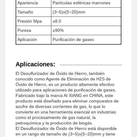
Apariencia
Partículas esféricas marrones
Tamaño
(3~5)x(5~20)mm
Presión Mpa
≤8.0
Visita A La
Control De
Noticias
Todos Los
Pureza
≥90%
Fábrica
Calidad
Casos
Aplicación
Purificación de gases
Aplicaciones:
Solicitar Una
El Desulfurizador de Óxido de Hierro, también
Cotización
conocido como Agente de Eliminación de H2S de
Óxido de Hierro, es un producto altamente efectivo
utilizado para aplicaciones de purificación de gases.
Óxido de hierro Desulfurizer
Fabricado bajo la marca AI XIANG en CHINA, este
producto está diseñado para eliminar compuestos de
azufre de diversas corrientes de gas, lo que lo
El metacrilato de dimetilaminoetil
convierte en una herramienta esencial en industrias
como el procesamiento de gas natural, la
Cloruro de metacriloloxietil trimetil amonio
petroquímica y la producción de biogás.
El Desulfurizador de Óxido de Hierro está disponible
Cloruro de amonio acriloyloxietil trimetilo
en un rango de tamaño de (3~5)x(5~20)mm y tiene