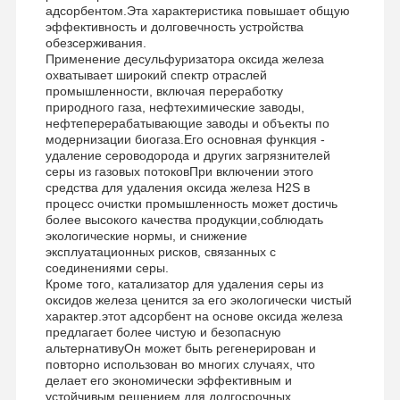
адсорбентом.Эта характеристика повышает общую
эффективность и долговечность устройства
обезсерживания.
Применение десульфуризатора оксида железа
охватывает широкий спектр отраслей
Наша
Контроль
Новости
Все Случаи
промышленности, включая переработку
Фабрика
Качества
природного газа, нефтехимические заводы,
нефтеперерабатывающие заводы и объекты по
модернизации биогаза.Его основная функция -
удаление сероводорода и других загрязнителей
серы из газовых потоковПри включении этого
средства для удаления оксида железа H2S в
процесс очистки промышленность может достичь
Отправить
более высокого качества продукции,соблюдать
Запрос
экологические нормы, и снижение
эксплуатационных рисков, связанных с
соединениями серы.
Железная окалина Desulfurizer
Кроме того, катализатор для удаления серы из
оксидов железа ценится за его экологически чистый
Диметиламиноэтилметакрилат
характер.этот адсорбент на основе оксида железа
предлагает более чистую и безопасную
альтернативуОн может быть регенерирован и
Метакрилоксиэтилтриметиламониевый хлорид
повторно использован во многих случаях, что
делает его экономически эффективным и
акрилолоксиэтилтриметиламониевый хлорид
устойчивым решением для долгосрочных