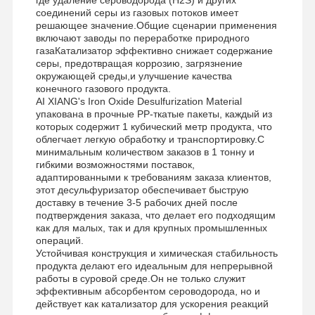
соединений серы из газовых потоков имеет
решающее значение.Общие сценарии применения
включают заводы по переработке природного
газаКатализатор эффективно снижает содержание
серы, предотвращая коррозию, загрязнение
окружающей среды,и улучшение качества
конечного газового продукта.
AI XIANG's Iron Oxide Desulfurization Material
упакована в прочные PP-ткатые пакеты, каждый из
которых содержит 1 кубический метр продукта, что
облегчает легкую обработку и транспортировку.С
минимальным количеством заказов в 1 тонну и
гибкими возможностями поставок,
адаптированными к требованиям заказа клиентов,
этот десульфуризатор обеспечивает быструю
доставку в течение 3-5 рабочих дней после
подтверждения заказа, что делает его подходящим
как для малых, так и для крупных промышленных
операций.
Устойчивая конструкция и химическая стабильность
продукта делают его идеальным для непрерывной
работы в суровой среде.Он не только служит
эффективным абсорбентом сероводорода, но и
действует как катализатор для ускорения реакций