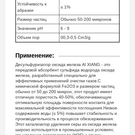
Устойчивость к
≤ 1%
абразии
Размер частиц
Обычно 50-200 микронов
Значение pH
6 - 9
Объем пор
00,3-0,5 Cm3/g
Применение:
Десульфуризатор оксида железа AI XIANG - это
передовой абсорбент сульфида водорода оксида
железа, разработанный специально для
эффективных применений очистки газов.С
химической формулой Fe2O3 и размером частиц,
обычно от 50 до 200 микрон, этот продукт имеет
отличную пористость 40-50%, обеспечивающую
оптимальную площадь поверхности контакта для
максимальной эффективности поглощения.Низкое
содержание воды (≤ 5%) повышает стабильность и
производительность в процессе обезсерживания.
Этот катализатор удаления серы из оксида железа
широко используется в промышленных условиях,
где удаление сероводорода (H2S) и других