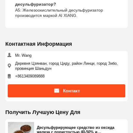
десульфуризатор?
A5: Железоокислительный десульфуризатор
производится маркой AI XIANG.
Контактная Информация
Mr. Wang
Деревня Цзянван, город Циду, район Линци, город Зибо,
провинция Шаньдун
+8613409089888
Контакт
Получить Лучшую Цену Для
Десульфурирующее средство из оксида
железа с пористостью 40-50% и