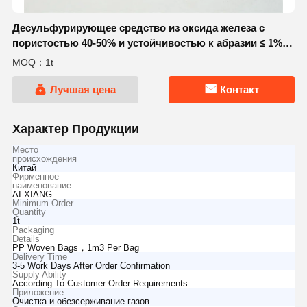
Десульфурирующее средство из оксида железа с
пористостью 40-50% и устойчивостью к абразии ≤ 1%
для эффективного удаления H2S при очистке газа
MOQ：1t
Лучшая цена
Контакт
Характер Продукции
Место
происхождения
Китай
Фирменное
наименование
AI XIANG
Minimum Order
Quantity
1t
Packaging
Details
PP Woven Bags，1m3 Per Bag
Delivery Time
3-5 Work Days After Order Confirmation
Supply Ability
According To Customer Order Requirements
Приложение
Очистка и обезсерживание газов