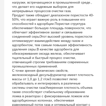
нагрузки, встречающиеся в промышленной среде.,
что делает его надежным выбором для
непрерывных процессов очистки газа.
Продукт также обладает диапазоном пористости 40-
50%, что играет важную роль в повышении его
способностей к адсорбции.Пористая структура
обеспечивает большую площадь поверхности, что
облегчает эффективное захват и связывание
соединений серыЭтот высокий уровень пористости
оптимизирует взаимодействие между газом и
адсорбентом, тем самым повышая эффективность
удаления серы.В качестве адсорбента для
обезсерживания оксида железа, обеспечивает
тщательный и быстрый процесс очистки,
отвечающий строгим требованиям современных
промышленных применений.
С точки зрения физических свойств,
железооксидный десульфуризатор имеет плотность
массы от 1,0 до 1,2 г/см3.позволяет легко
обрабатывать и интегрировать в различные
системы очистки газаУмеренная плотность объема
также способствует стабильному образованию
Главная
Продукция
Ролики
О Компании
ложка в реакторах с фиксированным ложком или
Страница
адсорбционных колоннах, обеспечивая
равномерный поток газа и оптимальный контакт с