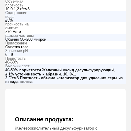
Объемная
плотность
10,0-1,2 г/см3
Содержание
воды
≤5%
прочность на
смятие
≥70 Н/см
размер частицы
Обычно 50–200 микрон
Приложение
Очистка газа
Значение pH
6 - 9
Пористость
40-50%
Высокий свет:
,
40-50% пористости Железный оксид десульфурирующий
,
,
,
≤ 1% устойчивость к абразии
10
0-1
2 Г/см3 Плотность объема катализатор для удаления серы из
оксида железа
Описание продукта:
Железоокислительный десульфуризатор с