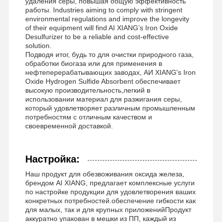
удаления серы, повышая общую эффективность
работы. Industries aiming to comply with stringent
environmental regulations and improve the longevity
of their equipment will find AI XIANG’s Iron Oxide
Desulfurizer to be a reliable and cost-effective
solution.
Подводя итог, будь то для очистки природного газа,
обработки биогаза или для применения в
нефтеперерабатывающих заводах, АИ XIANG's Iron
Oxide Hydrogen Sulfide Absorbent обеспечивает
высокую производительность,легкий в
использовании материал для разжигания серы,
который удовлетворяет различным промышленным
потребностям с отличным качеством и
своевременной доставкой.
Настройка:
Наш продукт для обезвоживания оксида железа,
брендом AI XIANG, предлагает комплексные услуги
по настройке продукции для удовлетворения ваших
конкретных потребностей.обеспечение гибкости как
для малых, так и для крупных приложенийПродукт
аккуратно упакован в мешки из ПП, каждый из