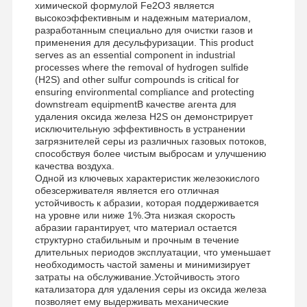
химической формулой Fe2O3 является
высокоэффективным и надежным материалом,
разработанным специально для очистки газов и
применения для десульфуризации. This product
serves as an essential component in industrial
processes where the removal of hydrogen sulfide
(H2S) and other sulfur compounds is critical for
ensuring environmental compliance and protecting
downstream equipmentВ качестве агента для
удаления оксида железа H2S он демонстрирует
исключительную эффективность в устранении
загрязнителей серы из различных газовых потоков,
способствуя более чистым выбросам и улучшению
качества воздуха.
Одной из ключевых характеристик железокислого
обезсерживателя является его отличная
устойчивость к абразии, которая поддерживается
на уровне или ниже 1%.Эта низкая скорость
абразии гарантирует, что материал остается
структурно стабильным и прочным в течение
длительных периодов эксплуатации, что уменьшает
необходимость частой замены и минимизирует
затраты на обслуживание.Устойчивость этого
катализатора для удаления серы из оксида железа
позволяет ему выдерживать механические