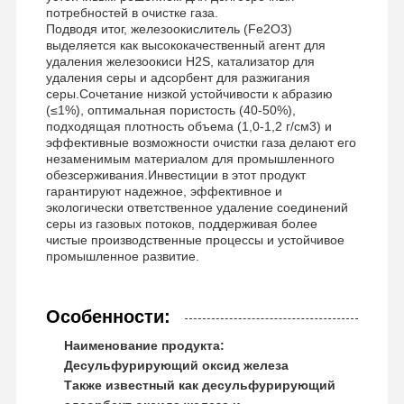
потребностей в очистке газа.
Анионный полиакриламид
Подводя итог, железоокислитель (Fe2O3)
выделяется как высококачественный агент для
удаления железоокиси H2S, катализатор для
неионный полиакриламид
удаления серы и адсорбент для разжигания
серы.Сочетание низкой устойчивости к абразию
Соединенные удобрения защитный агент с медленным высвобождением
(≤1%), оптимальная пористость (40-50%),
подходящая плотность объема (1,0-1,2 г/см3) и
Катионный полиакриламид
эффективные возможности очистки газа делают его
незаменимым материалом для промышленного
обезсерживания.Инвестиции в этот продукт
Гелевое средство для разрыва окисления
гарантируют надежное, эффективное и
экологически ответственное удаление соединений
Средство высокотемпературного осаждения
серы из газовых потоков, поддерживая более
чистые производственные процессы и устойчивое
Десульфурирующее средство
промышленное развитие.
Особенности:
Наименование продукта:
Десульфурирующий оксид железа
Также известный как десульфурирующий