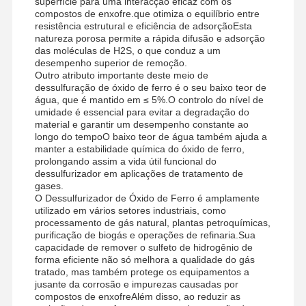
superfície para uma interacção eficaz com os
compostos de enxofre.que otimiza o equilíbrio entre
resistência estrutural e eficiência de adsorçãoEsta
natureza porosa permite a rápida difusão e adsorção
das moléculas de H2S, o que conduz a um
desempenho superior de remoção.
Outro atributo importante deste meio de
dessulfuração de óxido de ferro é o seu baixo teor de
água, que é mantido em ≤ 5%.O controlo do nível de
umidade é essencial para evitar a degradação do
material e garantir um desempenho constante ao
longo do tempoO baixo teor de água também ajuda a
manter a estabilidade química do óxido de ferro,
prolongando assim a vida útil funcional do
dessulfurizador em aplicações de tratamento de
gases.
O Dessulfurizador de Óxido de Ferro é amplamente
utilizado em vários setores industriais, como
processamento de gás natural, plantas petroquímicas,
purificação de biogás e operações de refinaria.Sua
capacidade de remover o sulfeto de hidrogênio de
forma eficiente não só melhora a qualidade do gás
Casa
Produtos
Vídeos
Quem
tratado, mas também protege os equipamentos a
Somos
jusante da corrosão e impurezas causadas por
compostos de enxofreAlém disso, ao reduzir as