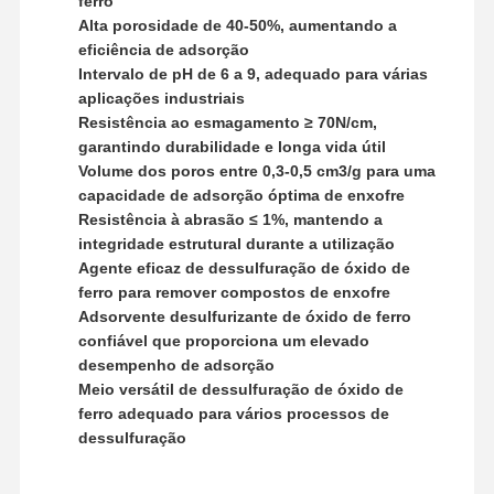
ferro
Alta porosidade de 40-50%, aumentando a
Polyacrylamide aniônico
eficiência de adsorção
Intervalo de pH de 6 a 9, adequado para várias
polyacrylamide nonionic
aplicações industriais
Resistência ao esmagamento ≥ 70N/cm,
Fertilizante composto Agente protetor de liberação lenta
garantindo durabilidade e longa vida útil
Poliacrilamida catiônica
Volume dos poros entre 0,3-0,5 cm3/g para uma
capacidade de adsorção óptima de enxofre
Agente gelatinoso para fracturação da acidificação
Resistência à abrasão ≤ 1%, mantendo a
integridade estrutural durante a utilização
Agente de sedimentação a alta temperatura
Agente eficaz de dessulfuração de óxido de
ferro para remover compostos de enxofre
Desulfurizantes
Adsorvente desulfurizante de óxido de ferro
confiável que proporciona um elevado
desempenho de adsorção
Meio versátil de dessulfuração de óxido de
ferro adequado para vários processos de
dessulfuração