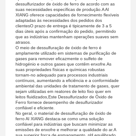
dessulfurizador de óxido de ferro de acordo com as
suas necessidades específicas de produção.A AI
XIANG oferece capacidades de fornecimento flexíveis
adaptadas às necessidades dos pedidos dos
clientesO prazo de entrega é tipicamente de 3 a 5
dias úteis após a confirmação do pedido, permitindo
que as indústrias mantenham operações suaves sem
atrasos.
O meio de dessulfuração de óxido de ferro é
amplamente utilizado em sistemas de purificação de
gases para remover eficazmente o sulfeto de
hidrogénio e outros gases que contêm enxofre.As
suas propriedades físicas e químicas robustas
tornam-no adequado para processos industriais
contínuos, aumentando a eficiência e a conformidade
ambiental das unidades de tratamento de gases, quer
sejam utilizadas em reatores de leito fixo quer em
leitos fluidizados,Este Dessulfurizador de Óxido de
Ferro fornece desempenho de desulfurizador
confiável e eficiente.
No geral, o material de dessulfuração de óxido de
ferro AI XIANG destaca-se como uma solução
confiável para indústrias que buscam minimizar as
emissões de enxofre e melhorar a qualidade do ar.A
sua superior força de esmagamento, pH equilibrado,