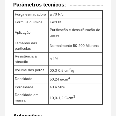
Parâmetros técnicos:
Força esmagadora
≥ 70 N/cm
Fórmula química
Fe2O3
Purificação e dessulfuração de
Aplicação
gases
Tamanho das
Normalmente 50-200 Microns
partículas
Resistência à
≤ 1%
abrasão
3
Volume dos poros
00,3-0,5 cm
/g
3
Densidade
50,24 g/cm
Porosidade
40 a 50%
Densidade em
3
10,0-1,2 G/cm
massa
Aplicações: