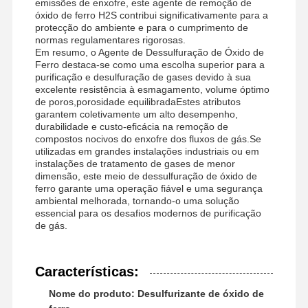
emissões de enxofre, este agente de remoção de
óxido de ferro H2S contribui significativamente para a
protecção do ambiente e para o cumprimento de
normas regulamentares rigorosas.
Em resumo, o Agente de Dessulfuração de Óxido de
Fábrica
Controle De
Notícias
Todos Os
Ferro destaca-se como uma escolha superior para a
Qualidade
Casos
purificação e desulfuração de gases devido à sua
excelente resistência à esmagamento, volume óptimo
de poros,porosidade equilibradaEstes atributos
garantem coletivamente um alto desempenho,
durabilidade e custo-eficácia na remoção de
compostos nocivos do enxofre dos fluxos de gás.Se
utilizadas em grandes instalações industriais ou em
Pedir Um
instalações de tratamento de gases de menor
Orçamento
dimensão, este meio de dessulfuração de óxido de
ferro garante uma operação fiável e uma segurança
ambiental melhorada, tornando-o uma solução
Óxido de ferro Desulfurizer
essencial para os desafios modernos de purificação
de gás.
Dimetilaminoetil metacrilato
Cloreto de amónio metacrioloxietil trimetil
Características:
Nome do produto: Desulfurizante de óxido de
Cloreto de amónio acriloloxietil trimetil