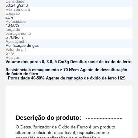
Densidade
50,24 g/cm3
Resistência à
abrasão
≤1%
Porosidade
40-50%
força de
esmagamento
≥ 70N/cm
AplicaçãoIn
Purificação de gás
Valor de pH
6 - 9
Realçar:
,
,
Volume dos poros 0
3-0
5 Cm3g Desulfurizante de óxido de ferro
,
Resistência à esmagamento ≥ 70 N/cm Agente de dessulfuração
de óxido de ferro
,
Porosidade 40-50% Agente de remoção de óxido de ferro H2S
Descrição do produto:
O Dessulfurizador de Óxido de Ferro é um produto
altamente eficiente e confiável, especificamente
concebido para aplicações de purificação e