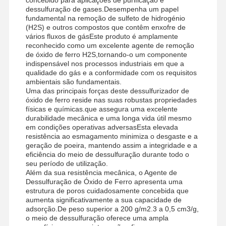
dessulfuração de gases.Desempenha um papel
fundamental na remoção de sulfeto de hidrogénio
(H2S) e outros compostos que contêm enxofre de
vários fluxos de gásEste produto é amplamente
reconhecido como um excelente agente de remoção
de óxido de ferro H2S,tornando-o um componente
indispensável nos processos industriais em que a
qualidade do gás e a conformidade com os requisitos
ambientais são fundamentais.
Uma das principais forças deste dessulfurizador de
óxido de ferro reside nas suas robustas propriedades
físicas e químicas.que assegura uma excelente
durabilidade mecânica e uma longa vida útil mesmo
em condições operativas adversasEsta elevada
resistência ao esmagamento minimiza o desgaste e a
geração de poeira, mantendo assim a integridade e a
eficiência do meio de dessulfuração durante todo o
seu período de utilização.
Além da sua resistência mecânica, o Agente de
Dessulfuração de Óxido de Ferro apresenta uma
estrutura de poros cuidadosamente concebida que
aumenta significativamente a sua capacidade de
adsorção.De peso superior a 200 g/m2.3 a 0,5 cm3/g,
o meio de dessulfuração oferece uma ampla