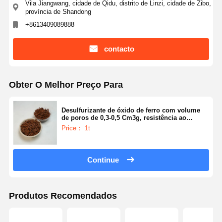
Vila Jiangwang, cidade de Qidu, distrito de Linzi, cidade de Zibo,
província de Shandong
+8613409089888
contacto
Obter O Melhor Preço Para
Desulfurizante de óxido de ferro com volume
de poros de 0,3-0,5 Cm3g, resistência ao
esmagamento ≥ 70 N/cm e porosidade de 40-
Price： 1t
50% para purificação de gases
Continue
Produtos Recomendados