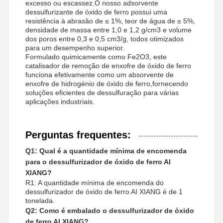
excesso ou escassez.O nosso adsorvente
dessulfurizante de óxido de ferro possui uma
resistência à abrasão de ≤ 1%, teor de água de ≤ 5%,
densidade de massa entre 1,0 e 1,2 g/cm3 e volume
dos poros entre 0,3 e 0,5 cm3/g, todos otimizados
para um desempenho superior.
Formulado quimicamente como Fe2O3, este
catalisador de remoção de enxofre de óxido de ferro
funciona efetivamente como um absorvente de
enxofre de hidrogénio de óxido de ferro,fornecendo
soluções eficientes de dessulfuração para várias
aplicações industriais.
Perguntas frequentes:
Q1: Qual é a quantidade mínima de encomenda
para o dessulfurizador de óxido de ferro AI
XIANG?
R1: A quantidade mínima de encomenda do
dessulfurizador de óxido de ferro AI XIANG é de 1
tonelada.
Q2: Como é embalado o dessulfurizador de óxido
de ferro AI XIANG?