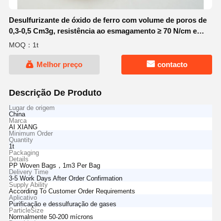
Desulfurizante de óxido de ferro com volume de poros de
0,3-0,5 Cm3g, resistência ao esmagamento ≥ 70 N/cm e
porosidade de 40-50% para purificação de gases
MOQ：1t
Melhor preço
contacto
Descrição De Produto
Lugar de origem
China
Marca
AI XIANG
Minimum Order
Quantity
1t
Packaging
Details
PP Woven Bags，1m3 Per Bag
Delivery Time
3-5 Work Days After Order Confirmation
Supply Ability
According To Customer Order Requirements
Aplicativo
Purificação e dessulfuração de gases
ParticleSize
Normalmente 50-200 mícrons