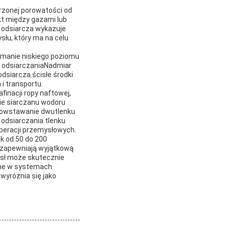
rzonej porowatości od
t między gazami lub
e odsiarcza wykazuje
słu, który ma na celu
ymanie niskiego poziomu
a odsiarczaniaNadmiar
dsiarcza.ścisłe środki
i transportu.
inacji ropy naftowej,
ie siarczanu wodoru
 powstawanie dwutlenku
 odsiarczania tlenku
peracji przemysłowych.
k od 50 do 200
 zapewniają wyjątkową
ysł może skutecznie
ane w systemach
wyróżnia się jako