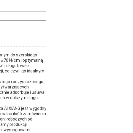
wanym do szerokiego
≥ 70 N/cm i optymalną
ć i długotrwałe
, co czyni go idealnym
ystego i oczyszczonego
 wytwarzających
cznie adsorbuje i usuwa
zeń w dalszym ciągu i
za AI XIANG jest wygodny
nimalna ilość zamówienia
 dni roboczych od
amy produkcji.
e z wymaganiami