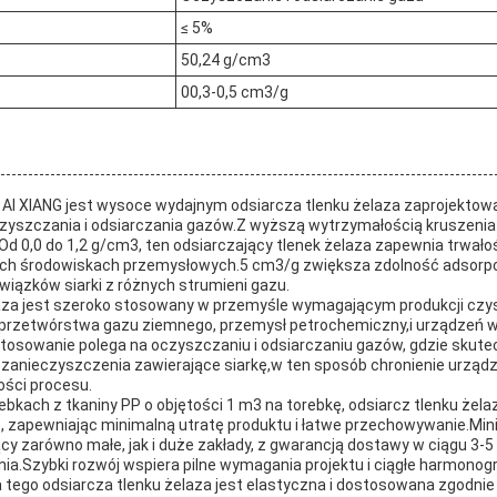
≤ 5%
50,24 g/cm3
00,3-0,5 cm3/g
a AI XIANG jest wysoce wydajnym odsiarcza tlenku żelaza zaprojekto
yszczania i odsiarczania gazów.Z wyższą wytrzymałością kruszenia 
 0,0 do 1,2 g/cm3, ten odsiarczający tlenek żelaza zapewnia trwałoś
ch środowiskach przemysłowych.5 cm3/g zwiększa zdolność adsorpcji
iązków siarki z różnych strumieni gazu.
laza jest szeroko stosowany w przemyśle wymagającym produkcji cz
dy przetwórstwa gazu ziemnego, przemysł petrochemiczny,i urządzeń
tosowanie polega na oczyszczaniu i odsiarczaniu gazów, gdzie skute
e zanieczyszczenia zawierające siarkę,w ten sposób chronienie urząd
ości procesu.
ebkach z tkaniny PP o objętości 1 m3 na torebkę, odsiarcz tlenku żela
e, zapewniając minimalną utratę produktu i łatwe przechowywanie.Mi
ący zarówno małe, jak i duże zakłady, z gwarancją dostawy w ciągu 3-5
a.Szybki rozwój wspiera pilne wymagania projektu i ciągłe harmonogr
 tego odsiarcza tlenku żelaza jest elastyczna i dostosowana zgodni