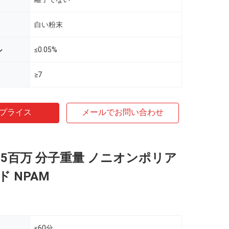
白い粉末
ル
≤0.05%
≥7
プライス
メールでお問い合わせ
-25百万 分子重量 ノニオンポリア
 NPAM
≤60分