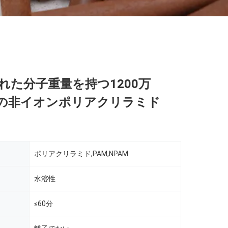
優れた分子重量を持つ1200万
0万の非イオンポリアクリラミド
ポリアクリラミド,PAM,NPAM
水溶性
≤60分