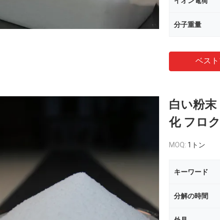
イオン電荷
分子重量
ベスト
白い粉末
化 フロ
MOQ:
1トン
キーワード
分解の時間