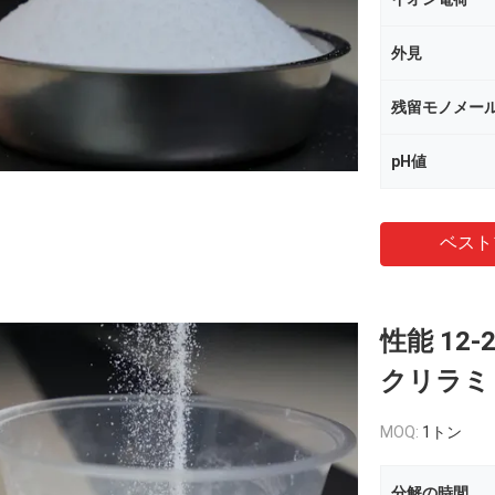
外見
残留モノメー
pH値
ベスト
性能 12
クリラミド
MOQ:
1トン
分解の時間