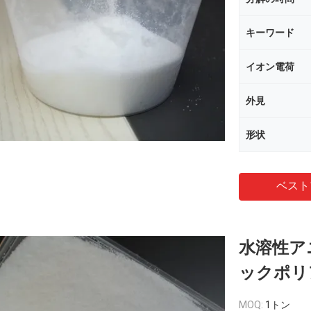
キーワード
イオン電荷
外見
形状
ベスト
水溶性ア
ックポリ
MOQ:
1トン