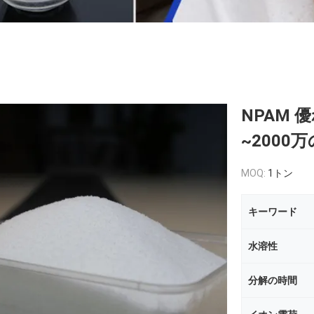
NPAM 
~200
MOQ:
1トン
キーワード
水溶性
分解の時間