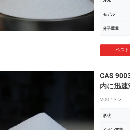
外見
モデル
分子重量
ベスト
CAS 90
内に迅速
MOQ:
1トン
形状
イオン電荷