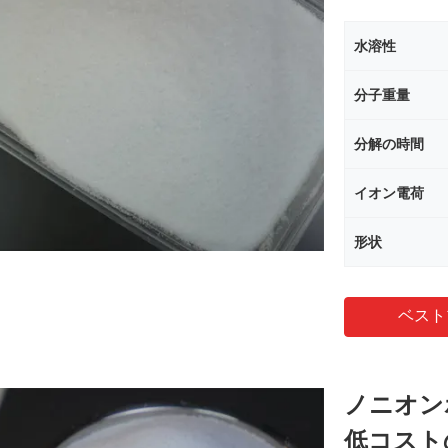
水溶性
分子重量
分解の時間
イオン電荷
形状
ベスト
ノニオン
低コスト