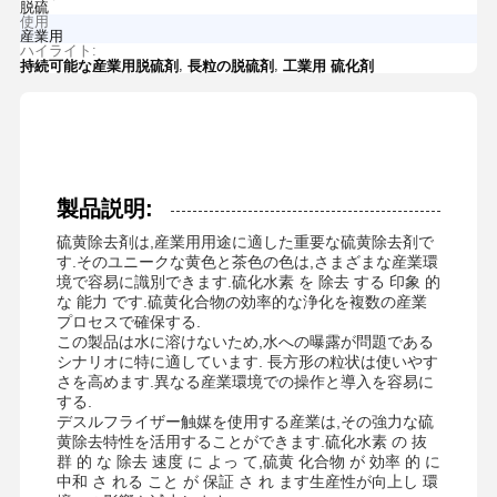
脱硫
使用
産業用
ハイライト:
,
,
持続可能な産業用脱硫剤
長粒の脱硫剤
工業用 硫化剤
製品説明:
硫黄除去剤は,産業用用途に適した重要な硫黄除去剤で
す.そのユニークな黄色と茶色の色は,さまざまな産業環
境で容易に識別できます.硫化水素 を 除去 する 印象 的
な 能力 です.硫黄化合物の効率的な浄化を複数の産業
プロセスで確保する.
この製品は水に溶けないため,水への曝露が問題である
シナリオに特に適しています. 長方形の粒状は使いやす
さを高めます.異なる産業環境での操作と導入を容易に
する.
デスルフライザー触媒を使用する産業は,その強力な硫
黄除去特性を活用することができます.硫化水素 の 抜
群 的 な 除去 速度 に よっ て,硫黄 化合物 が 効率 的 に
中和 さ れる こと が 保証 さ れ ます生産性が向上し 環