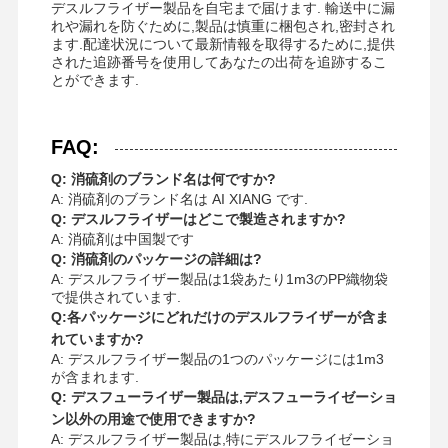
デスルフライザー製品を自宅まで届けます. 輸送中に漏
れや漏れを防ぐために,製品は慎重に梱包され,密封され
ます.配達状況について最新情報を取得するために,提供
された追跡番号を使用してあなたの出荷を追跡するこ
とができます.
FAQ:
Q: 消硫剤のブランド名は何ですか?
A: 消硫剤のブランド名は AI XIANG です.
Q: デスルフライザーはどこで製造されますか?
A: 消硫剤は中国製です
Q: 消硫剤のパッケージの詳細は?
A: デスルフライザー製品は1袋あたり1m3のPP織物袋
で提供されています.
Q:各パッケージにどれだけのデスルフライザーが含ま
れていますか?
A: デスルフライザー製品の1つのパッケージには1m3
が含まれます.
Q: デスフューライザー製品は,デスフューライゼーショ
ン以外の用途で使用できますか?
A: デスルフライザー製品は,特にデスルフライゼーショ