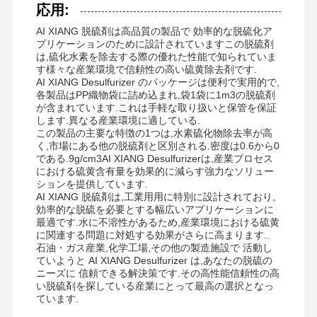
応用:
AI XIANG 脱硫剤は高品質の製品で 効率的な脱硫化ア
プリケーションのために設計されていますこの脱硫剤
会社案内
品質管理
ニュース
すべての場合
は,硫化水素を除去する際の優れた性能で知られていま
す様々な産業環境で信頼性の高い硫黄除去剤です.
AI XIANG Desulfurizer のパッケージは便利で実用的で,
各製品はPP織物袋に詰め込まれ,袋1袋に1m3の脱硫剤
が含まれています.これは手軽な取り扱いと保管を保証
します.異なる産業環境に適している.
見積依頼
この製品の主要な特徴の1つは,水素硫化物除去率が高
く,市場にある他の脱硫剤と区別される.密度は0.6から0
である.9g/cm3AI XIANG Desulfurizerは,産業プロセス
における硫黄含有量を効果的に減らす強力なソリュー
酸化鉄Desulfurizer
ションを提供しています.
AI XIANG 脱硫剤は,工業用用に特別に設計されており,
ディメチラミノエチルメタクリレート
効率的な脱硫を必要とする幅広いアプリケーションに
最適です.水に不溶性があるため,産業環境における硫黄
メタアクリロロキシエチルトリメチルアモニウム塩化物
に関連する問題に対処する効果がさらに高まります..
石油・ガス産業,化学工場,その他の製造施設で 活動し
ていようと AI XIANG Desulfurizer は,あなたの脱硫の
アクリロロキシエチルトリメチルアモニウムクロリド
ニーズに 信頼できる解決策です.その高性能信頼性の高
い脱硫剤を探している産業にとって最高の選択となっ
陰イオンのポリアクリルアミド
ています.