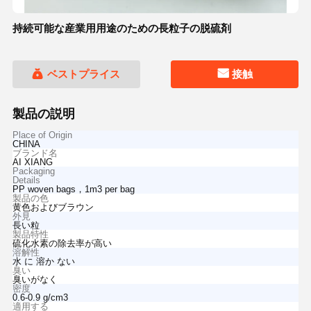
持続可能な産業用用途のための長粒子の脱硫剤
ベストプライス
接触
製品の説明
Place of Origin
CHINA
ブランド名
AI XIANG
Packaging
Details
PP woven bags，1m3 per bag
製品の色
黄色およびブラウン
外見
長い粒
製品特性
硫化水素の除去率が高い
溶解性
水 に 溶か ない
臭い
臭いがなく
密度
0.6-0.9 g/cm3
適用する