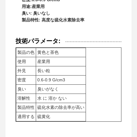
用途:産業用
臭い: 臭いなし
製品特性: 高度な硫化水素除去率
技術パラメータ:
製品の色
黄色と茶色
使用
産業用
外見
長い粒
密度
0.6-0.9 G/cm3
臭い
臭いがなく
溶解性
水 に 溶か ない
製品特性
硫化水素の除去率が高い
適用する
硫黄化
ホーム
製品
ビデオ
企業情報