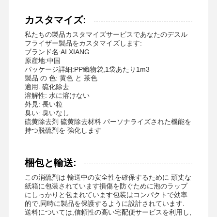
非イオンのポリアクリルアミド
カスタマイズ:
複合肥 緩慢放出保護剤
私たちの製品カスタマイズサービスであなたのデスル
フライザー製品をカスタマイズします:
カチオン性ポリアクリルアミド
ブランド名:AI XIANG
原産地:中国
酸性分解のためのゲーリング剤
パッケージ詳細:PP織物袋,1袋あたり1m3
製品 の 色: 黄色 と 茶色
高温堆積剤
適用: 硫化除去
溶解性: 水に溶けない
外見: 長い粒
硫化剤
臭い: 臭いなし
硫黄除去剤 硫黄除去材料 パーソナライズされた機能を
持つ脱硫剤を 強化します
梱包と輸送:
この消硫剤は 輸送中の安全性を確保するために 頑丈な
紙箱に包装されています損傷を防ぐために泡のラップ
にしっかりと包まれています包装はコンパクトで効率
的で,同時に製品を保護するように設計されています.
送料については,信頼性の高い宅配便サービスを利用し,