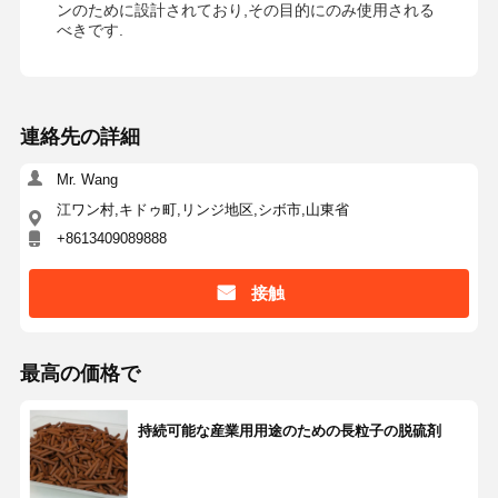
ンのために設計されており,その目的にのみ使用される
べきです.
連絡先の詳細
Mr. Wang
江ワン村,キドゥ町,リンジ地区,シボ市,山東省
+8613409089888
接触
最高の価格で
持続可能な産業用用途のための長粒子の脱硫剤