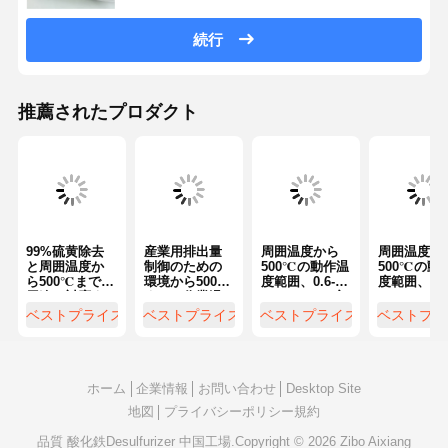
続行
推薦されたプロダクト
99%硫黄除去
産業用排出量
周囲温度から
周囲温度か
と周囲温度か
制御のための
500℃の動作温
500℃の動
ら500℃までの
環境から500°C
度範囲、0.6-
度範囲、0.6
用途に対応す
までの作業温
0.9 G/cm³の密
0.9G/cm3
る熱再生型高
度範囲と99%
度に対応する
度で最大99
ベストプライス
ベストプライス
ベストプライス
ベストプラ
効率脱硫装置
までの硫黄除
熱再生または
の硫黄除去
去効率を持つ
化学洗浄脱硫
率を持つ脱
脱硫剤
剤
剤
ホーム
企業情報
お問い合わせ
Desktop Site
地図
プライバシーポリシー規約
品質
酸化鉄Desulfurizer
中国工場.Copyright © 2026 Zibo Aixiang