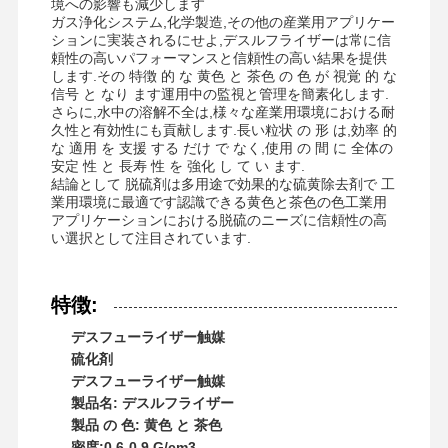
境への影響も減少します
ガス浄化システム,化学製造,その他の産業用アプリケー
ションに実装されるにせよ,デスルフライザーは常に信
頼性の高いパフォーマンスと信頼性の高い結果を提供
します.その 特徴 的 な 黄色 と 茶色 の 色 が 視覚 的 な
信号 と なり ます運用中の監視と管理を簡素化します.
さらに,水中の溶解不全は,様々な産業用環境における耐
久性と有効性にも貢献します.長い粒状 の 形 は,効率 的
な 適用 を 支援 する だけ で なく,使用 の 間 に 全体の
安定 性 と 長寿 性 を 強化 し て い ます.
結論として 脱硫剤は多用途で効果的な硫黄除去剤で 工
業用環境に最適です認識できる黄色と茶色の色工業用
アプリケーションにおける脱硫のニーズに信頼性の高
い選択として注目されています.
特徴:
デスフューライザー触媒
硫化剤
デスフューライザー触媒
製品名: デスルフライザー
製品 の 色: 黄色 と 茶色
密度:0.6-0.9 G/cm3