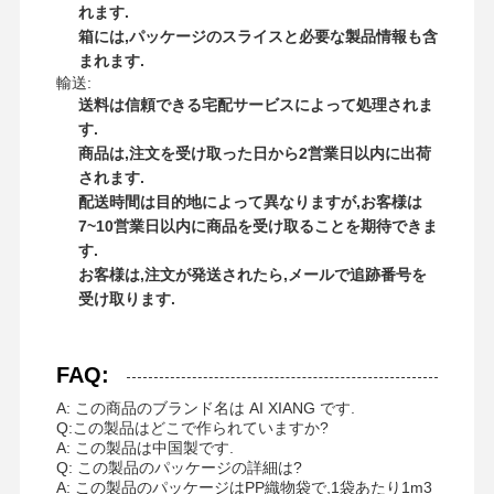
非イオンのポリアクリルアミド
れます.
箱には,パッケージのスライスと必要な製品情報も含
複合肥 緩慢放出保護剤
まれます.
輸送:
カチオン性ポリアクリルアミド
送料は信頼できる宅配サービスによって処理されま
す.
酸性分解のためのゲーリング剤
商品は,注文を受け取った日から2営業日以内に出荷
されます.
高温堆積剤
配送時間は目的地によって異なりますが,お客様は
7~10営業日以内に商品を受け取ることを期待できま
硫化剤
す.
お客様は,注文が発送されたら,メールで追跡番号を
受け取ります.
FAQ:
A: この商品のブランド名は AI XIANG です.
Q:この製品はどこで作られていますか?
A: この製品は中国製です.
Q: この製品のパッケージの詳細は?
A: この製品のパッケージはPP織物袋で,1袋あたり1m3