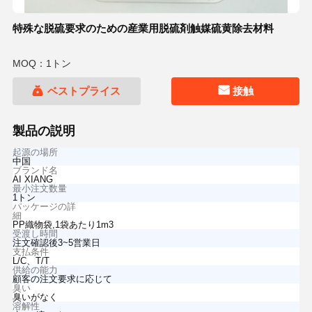
特殊な脱硫要求のための産業用脱硫剤触媒硫黄除去材料
MOQ：1トン
ベストプライス
接触
製品の説明
起源の場所
中国
ブランド名
AI XIANG
最小注文数量
1トン
パッケージの詳
細
PP織物袋,1袋あたり1m3
受渡し時間
注文確認後3~5営業日
支払条件
L/C、T/T
供給の能力
顧客の注文要求に応じて
臭い
臭いがなく
溶解性