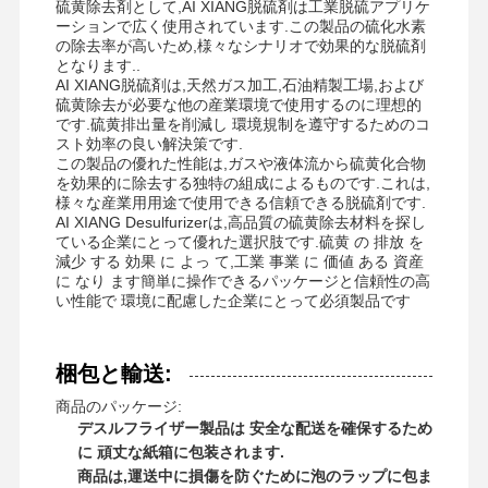
硫黄除去剤として,AI XIANG脱硫剤は工業脱硫アプリケ
ーションで広く使用されています.この製品の硫化水素
の除去率が高いため,様々なシナリオで効果的な脱硫剤
となります..
会社案内
品質管理
ニュース
すべての場合
AI XIANG脱硫剤は,天然ガス加工,石油精製工場,および
硫黄除去が必要な他の産業環境で使用するのに理想的
です.硫黄排出量を削減し 環境規制を遵守するためのコ
スト効率の良い解決策です.
この製品の優れた性能は,ガスや液体流から硫黄化合物
を効果的に除去する独特の組成によるものです.これは,
様々な産業用用途で使用できる信頼できる脱硫剤です.
見積依頼
AI XIANG Desulfurizerは,高品質の硫黄除去材料を探し
ている企業にとって優れた選択肢です.硫黄 の 排放 を
減少 する 効果 に よっ て,工業 事業 に 価値 ある 資産
酸化鉄Desulfurizer
に なり ます簡単に操作できるパッケージと信頼性の高
い性能で 環境に配慮した企業にとって必須製品です
ディメチラミノエチルメタクリレート
メタアクリロロキシエチルトリメチルアモニウム塩化物
梱包と輸送:
アクリロロキシエチルトリメチルアモニウムクロリド
商品のパッケージ:
デスルフライザー製品は 安全な配送を確保するため
陰イオンのポリアクリルアミド
に 頑丈な紙箱に包装されます.
商品は,運送中に損傷を防ぐために泡のラップに包ま