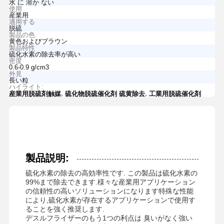
水 に 溶か ない
使用
産業用
適用する
脱硫
製品の色
黄色およびブラウン
製品特性
硫化水素の除去率が高い
密度
0.6-0.9 g/cm3
外見
長い粒
ハイライト:
,
,
産業用脱硫剤触媒
硫化物脱硫催化剤 硫黄除去
工業用脱硫催化剤
製品説明:
硫化水素の除去の高効率性です. この製品は硫化水素の
99%まで除去できます.様々な産業用アプリケーション
の信頼性の高いソリューションになります特殊な性能
により,硫化水素が存在するアプリケーションで使用す
ることを強く推奨します.
デスルフライザーのもう1つの利点は 臭いがなく強い