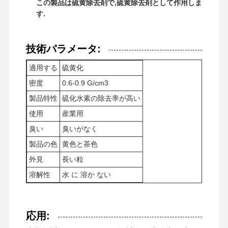
この製品は硫黄除去剤で,硫黄除去剤として作用しま
す.
技術パラメータ:
適用する
硫黄化
密度
0.6-0.9 G/cm3
製品特性
硫化水素の除去率が高い
使用
産業用
臭い
臭いがなく
製品の色
黄色と茶色
外見
長い粒
溶解性
水 に 溶か ない
ホーム
製品
ビデオ
企業情報
応用: