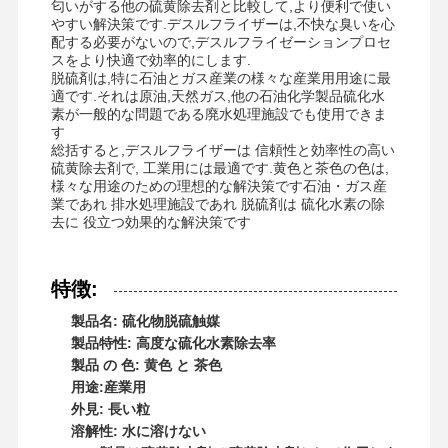
匂いがする他の硫黄除去剤と比較して,より便利で使い
やすい解決策です.デスルフライザーは,不快な臭いを心
配する必要がないので,デスルフライゼーションプロセ
スをより快適で効率的にします.
脱硫剤は,特に石油とガス産業の様々な産業用用途に最
適です.それは原油,天然ガス,他の石油化学製品硫化水
素が一般的な問題である廃水処理施設でも使用できま
す
総括すると,デスルフライザーは 信頼性と効率性の高い
硫黄除去剤で, 工業用には最適です.黄色と茶色の色は,
様々な用途のための理想的な解決策です石油・ガス産
業であれ 排水処理施設であれ 脱硫剤は 硫化水素の除
去に 役立つ効果的な解決策です
特徴:
製品名: 硫化物脱硫触媒
製品特性: 高度な硫化水素除去率
製品 の 色: 黄色 と 茶色
用途:産業用
外見: 長い粒
溶解性: 水に溶けない