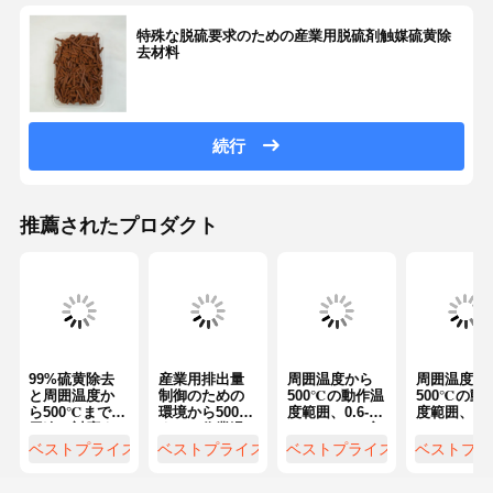
特殊な脱硫要求のための産業用脱硫剤触媒硫黄除
去材料
続行
推薦されたプロダクト
99%硫黄除去
産業用排出量
周囲温度から
周囲温度か
と周囲温度か
制御のための
500℃の動作温
500℃の動
ら500℃までの
環境から500°C
度範囲、0.6-
度範囲、0.6
用途に対応す
までの作業温
0.9 G/cm³の密
0.9G/cm3
る熱再生型高
度範囲と99%
度に対応する
度で最大99
ベストプライス
ベストプライス
ベストプライス
ベストプラ
効率脱硫装置
までの硫黄除
熱再生または
の硫黄除去
去効率を持つ
化学洗浄脱硫
率を持つ脱