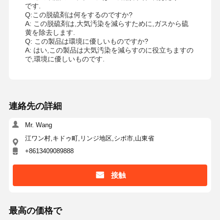
です.
Q:この脱硫剤は何をするのですか?
A: この脱硫剤は,大気汚染を減らすために,ガスから硫
黄を除去します.
Q: この製品は環境に優しいものですか?
A: はい,この製品は大気汚染を減らすのに役立ちますの
で,環境に優しいものです.
連絡先の詳細
Mr. Wang
江ワン村,キドゥ町,リンジ地区,シボ市,山東省
+8613409089888
接触
最高の価格で