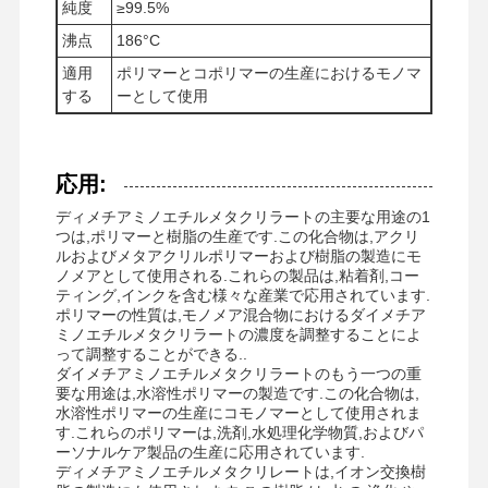
純度
≥99.5%
沸点
186°C
会社案内
品質管理
ニュース
すべての場合
適用
ポリマーとコポリマーの生産におけるモノマ
する
ーとして使用
応用:
見積依頼
ディメチアミノエチルメタクリラートの主要な用途の1
つは,ポリマーと樹脂の生産です.この化合物は,アクリ
ルおよびメタアクリルポリマーおよび樹脂の製造にモ
酸化鉄Desulfurizer
ノメアとして使用される.これらの製品は,粘着剤,コー
ティング,インクを含む様々な産業で応用されています.
ディメチラミノエチルメタクリレート
ポリマーの性質は,モノメア混合物におけるダイメチア
ミノエチルメタクリラートの濃度を調整することによ
って調整することができる..
メタアクリロロキシエチルトリメチルアモニウム塩化物
ダイメチアミノエチルメタクリラートのもう一つの重
要な用途は,水溶性ポリマーの製造です.この化合物は,
アクリロロキシエチルトリメチルアモニウムクロリド
水溶性ポリマーの生産にコモノマーとして使用されま
す.これらのポリマーは,洗剤,水処理化学物質,およびパ
陰イオンのポリアクリルアミド
ーソナルケア製品の生産に応用されています.
ディメチアミノエチルメタクリレートは,イオン交換樹