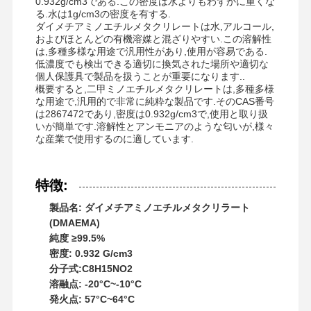
0.932g/cm3である.この密度は水よりもわずかに重くな
る.水は1g/cm3の密度を有する.
ダイメチアミノエチルメタクリレートは水,アルコール,
およびほとんどの有機溶媒と混ざりやすい.この溶解性
は,多種多様な用途で汎用性があり,使用が容易である.
低濃度でも検出できる適切に換気された場所や適切な
個人保護具で製品を扱うことが重要になります..
概要すると,二甲ミノエチルメタクリレートは,多種多様
な用途で,汎用的で非常に純粋な製品です.そのCAS番号
は2867472であり,密度は0.932g/cm3で,使用と取り扱
いが簡単です.溶解性とアンモニアのような匂いが,様々
な産業で使用するのに適しています.
特徴:
製品名: ダイメチアミノエチルメタクリラート
(DMAEMA)
純度 ≥99.5%
密度: 0.932 G/cm3
分子式:C8H15NO2
溶融点: -20°C~-10°C
発火点: 57°C~64°C