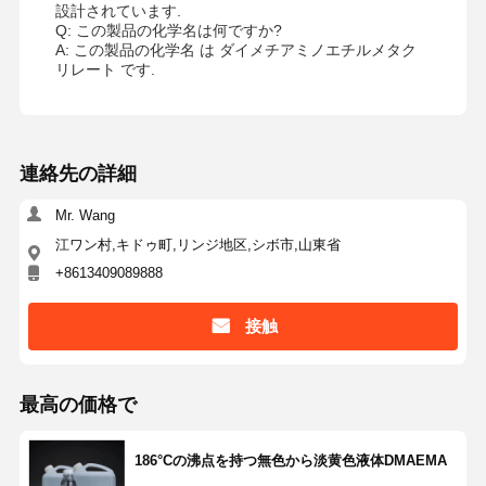
設計されています.
Q: この製品の化学名は何ですか?
A: この製品の化学名 は ダイメチアミノエチルメタク
リレート です.
連絡先の詳細
Mr. Wang
江ワン村,キドゥ町,リンジ地区,シボ市,山東省
+8613409089888
接触
最高の価格で
186°Cの沸点を持つ無色から淡黄色液体DMAEMA