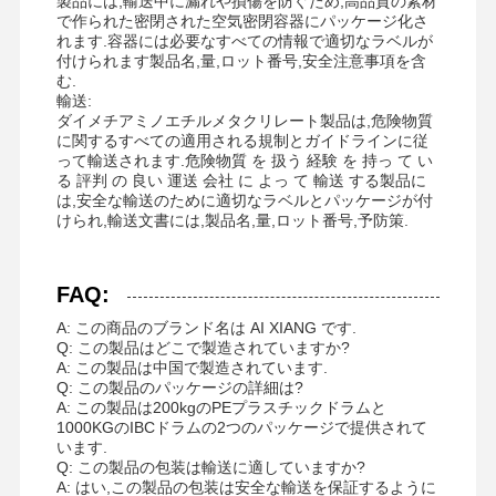
製品には,輸送中に漏れや損傷を防ぐため,高品質の素材
で作られた密閉された空気密閉容器にパッケージ化さ
れます.容器には必要なすべての情報で適切なラベルが
付けられます製品名,量,ロット番号,安全注意事項を含
む.
輸送:
ダイメチアミノエチルメタクリレート製品は,危険物質
に関するすべての適用される規制とガイドラインに従
って輸送されます.危険物質 を 扱う 経験 を 持っ て い
る 評判 の 良い 運送 会社 に よっ て 輸送 する製品に
は,安全な輸送のために適切なラベルとパッケージが付
けられ,輸送文書には,製品名,量,ロット番号,予防策.
FAQ:
A: この商品のブランド名は AI XIANG です.
Q: この製品はどこで製造されていますか?
A: この製品は中国で製造されています.
Q: この製品のパッケージの詳細は?
A: この製品は200kgのPEプラスチックドラムと
1000KGのIBCドラムの2つのパッケージで提供されて
います.
Q: この製品の包装は輸送に適していますか?
A: はい,この製品の包装は安全な輸送を保証するように