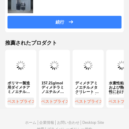
続行
推薦されたプロダクト
ポリマー製造
157.21g/mol
ディメチアミ
水素性粘着
用ダイメチア
ディメチラミ
ノエチルメタ
および熱固
ミノエチルメ
ノエチルメタ
クリレート 薄
性における
タクリレート
クリレート
黄色から無色
装性能を向
99% 純度
CAS番号
ポリマーとコ
させるダイ
ベストプライス
ベストプライス
ベストプライス
ベストプラ
2867472 折り
ポリマーの生
チアミノエ
たたみ指数
産のための液
ルメタクリ
1.439を持つモ
体 アモニアの
ート
ノマー ポリマ
ような臭い
ーおよびコポ
ホーム
企業情報
お問い合わせ
Desktop Site
リマーの生産