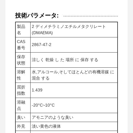
技術パラメータ:
製品
2 ディメチラミノエチルメタクリレート
名
(DMAEMA)
CAS
2867-47-2
番号
保存
涼しく 乾燥 し た 場所 に 保存 する
状態
溶解
水,アルコール,そしてほとんどの有機溶媒 に
性
混合 する
屈折
1.439
指数
溶融
-20°C~10°C
点
ホーム
製品
ビデオ
企業情報
臭い
アモニアのような臭い
外見
淡い黄色の液体