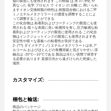
脂の製造にも使用されます.この樹脂 は,水 の 浄化 や
非イオンのポリアクリルアミド
異なった 化学 プロセス で イオン の 分離 に 用い られ
ますイオン交換樹脂の特性は,樹脂混合物における二甲
複合肥 緩慢放出保護剤
ミノエチルメタクリラートの濃度を調整することによ
って調整することができる.
カチオン性ポリアクリルアミド
この化合物は,粘着剤およびコーティングの製造にも使
用される.様々な表面に良い粘着性を有し,圧力敏感な粘
着剤およびコーティングの製造に使用される.この化合
酸性分解のためのゲーリング剤
物はインクジェットインクの製造にも使用されます色
安定性や様々な基板への粘着性が良好である.
高温堆積剤
2- (??) ダイメチアミノ) エチルメタクリラートは水,ア
ルコール,およびほとんどの有機溶媒と混ざりやすい.溶
硫化剤
融点は -20°C~-10°Cである.製品は冷たい状態で保管す
る必要があります.直接日光から遠ざけられた乾燥した
場所.
カスタマイズ:
梱包と輸送:
商品のパッケージ: