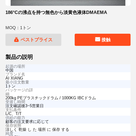
186°Cの沸点を持つ無色から淡黄色液体DMAEMA
MOQ：1トン
ベストプライス
接触
製品の説明
起源の場所
中国
ブランド名
AI XIANG
最小注文数量
1トン
パッケージの詳
細
200kg PEプラスチックドラム / 1000KG IBCドラム
受渡し時間
注文確認後3~5営業日
支払条件
L/C、T/T
供給の能力
顧客の注文要求に応じて
保存状態
涼しく 乾燥 し た 場所 に 保存 する
純度