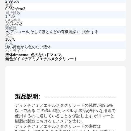
≥ 99.5%
密度
0.932g/cm3
屈折指数
1.439
CAS番号
2867-47-2
溶解性
水,アルコール,そしてほとんどの有機溶媒 に 混合 する
沸点
186°C
外見
淡い黄色から色のない液体
ハイライト:
,
,
液体dmaema
色のないドマエマ
無色ダイメチアミノエチルメタクリレート
製品説明:
ディメチアミノエチルメタクリラートの純度が99.5%
以上である.この高い純度レベルは,製品が様々な用途で
使用するのに適していることを保証します.ポリマーと
樹脂の製造におけるモノメアを含む..
ディメチアミノエチルメタクリレートの密度は