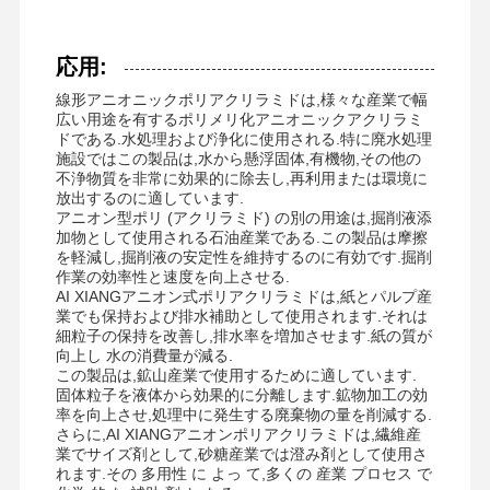
応用:
会社案内
品質管理
ニュース
すべての場合
線形アニオニックポリアクリラミドは,様々な産業で幅
広い用途を有するポリメリ化アニオニックアクリラミ
ドである.水処理および浄化に使用される.特に廃水処理
施設ではこの製品は,水から懸浮固体,有機物,その他の
不浄物質を非常に効果的に除去し,再利用または環境に
放出するのに適しています.
見積依頼
アニオン型ポリ (アクリラミド) の別の用途は,掘削液添
加物として使用される石油産業である.この製品は摩擦
を軽減し,掘削液の安定性を維持するのに有効です.掘削
酸化鉄Desulfurizer
作業の効率性と速度を向上させる.
AI XIANGアニオン式ポリアクリラミドは,紙とパルプ産
ディメチラミノエチルメタクリレート
業でも保持および排水補助として使用されます.それは
細粒子の保持を改善し,排水率を増加させます.紙の質が
向上し 水の消費量が減る.
メタアクリロロキシエチルトリメチルアモニウム塩化物
この製品は,鉱山産業で使用するために適しています.
固体粒子を液体から効果的に分離します.鉱物加工の効
アクリロロキシエチルトリメチルアモニウムクロリド
率を向上させ,処理中に発生する廃棄物の量を削減する.
さらに,AI XIANGアニオンポリアクリラミドは,繊維産
陰イオンのポリアクリルアミド
業でサイズ剤として,砂糖産業では澄み剤として使用さ
れます.その 多用性 に よっ て,多くの 産業 プロセス で