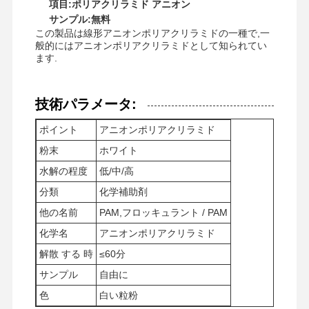
項目:ポリアクリラミド アニオン
サンプル:無料
この製品は線形アニオンポリアクリラミドの一種で,一
般的にはアニオンポリアクリラミドとして知られてい
ます.
技術パラメータ:
ポイント
アニオンポリアクリラミド
粉末
ホワイト
水解の程度
低/中/高
分類
化学補助剤
他の名前
PAM,フロッキュラント / PAM
化学名
アニオンポリアクリラミド
解散 する 時
≤60分
ホーム
製品
ビデオ
企業情報
サンプル
自由に
色
白い粒粉