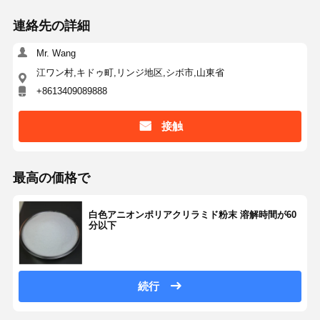
連絡先の詳細
Mr. Wang
江ワン村,キドゥ町,リンジ地区,シボ市,山東省
+8613409089888
接触
最高の価格で
白色アニオンポリアクリラミド粉末 溶解時間が60
分以下
続行