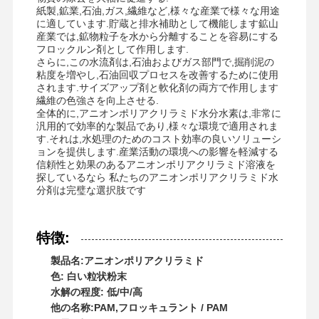
紙製,鉱業,石油,ガス,繊維など,様々な産業で様々な用途
に適しています.貯蔵と排水補助として機能します鉱山
産業では,鉱物粒子を水から分離することを容易にする
フロックルン剤として作用します.
さらに,この水流剤は,石油およびガス部門で,掘削泥の
粘度を増やし,石油回収プロセスを改善するために使用
されます.サイズアップ剤と軟化剤の両方で作用します
繊維の色強さを向上させる.
全体的に,アニオンポリアクリラミド水分水素は,非常に
汎用的で効率的な製品であり,様々な環境で適用されま
す.それは,水処理のためのコスト効率の良いソリューシ
ョンを提供します.産業活動の環境への影響を軽減する
信頼性と効果のあるアニオンポリアクリラミド溶液を
探しているなら 私たちのアニオンポリアクリラミド水
分剤は完璧な選択肢です
特徴:
製品名:アニオンポリアクリラミド
色: 白い粒状粉末
水解の程度: 低/中/高
他の名称:PAM,フロッキュラント / PAM