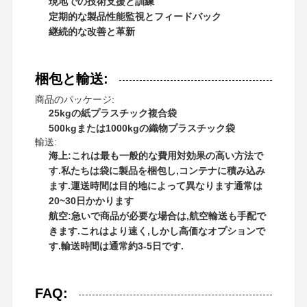
現地での技術支援と訓練
定期的な製品性能監視とフィードバック
継続的な改善と革新
梱包と輸送:
商品のパッケージ:
25kgの紙プラスチック複合袋
500kgまたは1000kgの織物プラスチック袋
輸送:
海上:これは最も一般的な費用対効果の高い方法で
す.私たちは袋に製品を梱包し,コンテナに積み込み
ます.運送時間は目的地によって異なります通常は
20~30日かかります
航空:急いで商品が必要な場合は,航空輸送も手配で
きます.これはより速く,しかし高価なオプションで
す.輸送時間は通常約3-5日です.
FAQ: