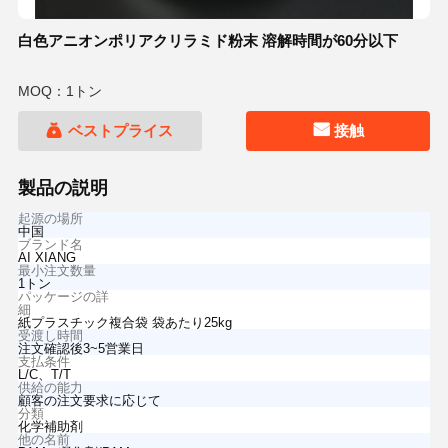
白色アニオンポリアクリラミド粉末 溶解時間が60分以下
MOQ：1トン
ベストプライス
接触
製品の説明
起源の場所
中国
ブランド名
AI XIANG
最小注文数量
1トン
パッケージの詳
細
紙プラスチック複合袋 袋あたり25kg
受渡し時間
注文確認後3~5営業日
支払条件
L/C、T/T
供給の能力
顧客の注文要求に応じて
分類
化学補助剤
他の名前