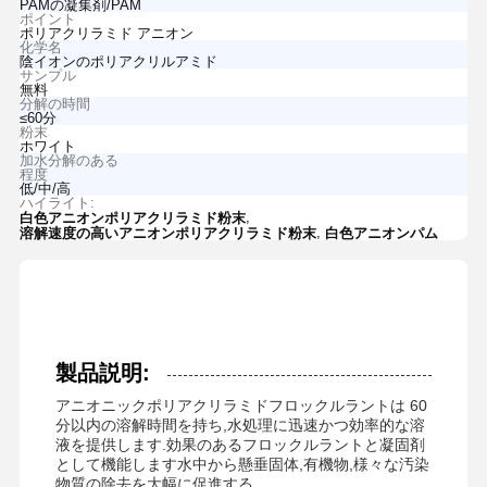
PAMの凝集剤/PAM
ポイント
ポリアクリラミド アニオン
化学名
陰イオンのポリアクリルアミド
サンプル
無料
分解の時間
≤60分
粉末
ホワイト
加水分解のある
程度
低/中/高
ハイライト:
,
白色アニオンポリアクリラミド粉末
,
溶解速度の高いアニオンポリアクリラミド粉末
白色アニオンパム
製品説明:
アニオニックポリアクリラミドフロックルラントは 60
分以内の溶解時間を持ち,水処理に迅速かつ効率的な溶
液を提供します.効果のあるフロックルラントと凝固剤
として機能します水中から懸垂固体,有機物,様々な汚染
物質の除去を大幅に促進する.