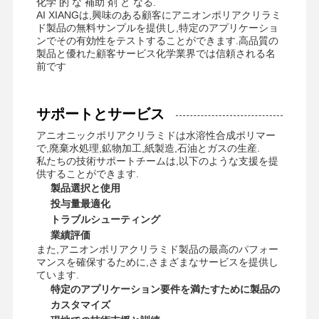
化学 的 な 補助 剤 と なる.
非イオンのポリアクリルアミド
AI XIANGは,興味のある顧客にアニオンポリアクリラミ
ド製品の無料サンプルを提供し,特定のアプリケーショ
複合肥 緩慢放出保護剤
ンでその有効性をテストすることができます.高品質の
製品と優れた顧客サービス化学業界では信頼される名
カチオン性ポリアクリルアミド
前です
酸性分解のためのゲーリング剤
サポートとサービス
高温堆積剤
アニオニックポリアクリラミドは水溶性合成ポリマー
で,廃棄水処理,鉱物加工,紙製造,石油とガスの生産.
硫化剤
私たちの技術サポートチームは,以下のような支援を提
供することができます.
製品選択と使用
投与量最適化
トラブルシューティング
業績評価
また,アニオンポリアクリラミド製品の最高のパフォー
マンスを確保するために,さまざまなサービスを提供し
ています.
特定のアプリケーション要件を満たすために製品の
カスタマイズ