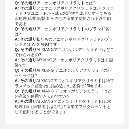
Q: その通り
アニオンポリアクリラミドとは?
A: その通り
アニオニックポリアクリラミドは,アクリラ
ミドサブユニットから成る水溶性合成ポリマーである.
水処理,鉱業,紙製造,その他の産業で使用される浮生剤
である.
Q: その通り
アニオンポリアクリラミドのブランド名
は?
A: その通り
私たちのアニオンポリアクリラミドのブラ
ンド名は AI XIANGです
Q: その通り
AI XIANGアニオンポリアクリラミドはどこ
で作られるの?
A: その通り
AIXIANGアニオンポリアクリラミドは中国
製です
Q: その通り
AI XIANG アニオンポリアクリラミドのパ
ッケージは?
A: その通り
AI XIANGアニオンポリアクリラミドは紙プ
ラスチック複合袋に詰め込まれ,各袋は25kgです.
Q: その通り
AI XIANG アニオンポリアクリラミドはど
の産業で使用できるのですか?
A: その通り
AI XIANGアニオンポリアクリラミドは,水
処理,鉱山,紙製造,および他の産業でフラクルラントと
して使用することができます.