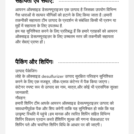
सहायता एवं सेवाएं:
नॉनऑनिक पॉलीएक्रिलामाइड
आयरन ऑक्साइड डेसल्फ्यूराइजर एक उत्पाद है जिसका उपयोग विभिन्न
गैस धाराओं से सल्फर यौगिकों को हटाने के लिए किया जाता है।हमारी
तकनीकी सहायता टीम उत्पाद के प्रदर्शन से संबंधित किसी भी प्रश्न या
यौगिक उर्वरक धीमी रिलीज़ सुरक्षा एजेंट
मुद्दों में सहायता के लिए उपलब्ध है.
हम यह सुनिश्चित करने के लिए प्रतिबद्ध हैं कि हमारे ग्राहकों को आयरन
धनायनित पॉलीएक्रिलामाइड
ऑक्साइड डेसल्फ्यूराइज़र के लिए उच्चतम स्तर की तकनीकी सहायता
और सेवाएं प्राप्त हों।
क्षारीकरण के लिए जेल एजेंट
उच्च तापमान पर जमाव एजेंट
पैकिंग और शिपिंगः
उत्पाद पैकेजिंगः
सल्फ़राइज़र
लोहे के ऑक्साइड desulfurizer उत्पाद सुरक्षित परिवहन सुनिश्चित
करने के लिए एक मजबूत, लीक-प्रूफ कंटेनर में पैक किया जाएगा।
कंटेनर स्पष्ट रूप से उत्पाद का नाम, मात्रा,और कोई भी प्रासंगिक सुरक्षा
जानकारी.
नौवहन:
हमारी शिपिंग टीम आपके आयरन ऑक्साइड डेसल्फ्यूराइज़र उत्पाद को
सावधानीपूर्वक पैक और शिप करेगी ताकि यह सुनिश्चित हो सके कि यह
उत्कृष्ट स्थिति में पहुंचे।हम मानक और त्वरित शिपिंग सहित विभिन्न
शिपिंग विकल्प प्रदान करते हैंशिपिंग शुल्क की गणना चेकआउट पर
शिपिंग पते और चयनित शिपिंग विधि के आधार पर की जाएगी।