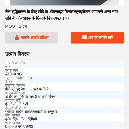
तेल शुद्धिकरण के लिए लोहे के ऑक्साइड डिसल्फ्यूराइजेशन सामग्री अन्य नाम
लोहे के ऑक्साइड के छिलके डिसल्फ्यूराइजर
MOQ：1 टन
सबसे अच्छी कीमत
अब से संपर्क करें
उत्पाद विवरण
उत्पत्ति के प्लेस
चीन
ब्रांड नाम
AI XIANG
न्यूनतम आदेश मात्रा
1 टन
पैकेजिंग विवरण
पीपी बुने हुए बैग ， 1m3 प्रति बैग
प्रसव के समय
ऑर्डर की पुष्टि के बाद 3-5 कार्य दिवस
भुगतान शर्तें
एल / सी, टी / टी
आपूर्ति की क्षमता
ग्राहक आदेश आवश्यकताओं के अनुसार
कण आकार
φ(4~5)×L(5~15)मिमी
थोक घनत्व
0.6-0.9 ग्राम/सेमी3