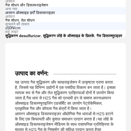
आवेदन
गैस शोधन और डिसल्फराइजेशन
अन्य नाम
आयरन ऑक्साइड छर्रों डिसल्फराइज़र
आवेदन
गैस शोधन, तेल शोधन
कुचलने की ताकत
≥50N/cm
हाई लाइट:
,
,
शुद्धिकरण desulfurizer
शुद्धिकरण लोहे के ऑक्साइड के छिलके
गैस डिसल्फ्यूराइज़र
उत्पाद का वर्णन:
यह उत्पाद गैस शुद्धिकरण और सल्फ़राइज़ेशन में उत्कृष्टता प्राप्त करता
है, जिससे यह विभिन्न उद्योगों में एक पसंदीदा विकल्प बन जाता है। इसका
व्यापक रूप से गैस और तेल शुद्धिकरण प्रक्रियाओं दोनों में उपयोग किया
जाता है,गैस धारा से H2S गैस को प्रभावी ढंग से समाप्त करनाआयरन
ऑक्साइड डिसल्फ्यूराइजिंग एडसॉर्बेंट का उपयोग पेट्रोकेमिकल,
प्राकृतिक गैस और कोयला गैस क्षेत्रों में किया जाता है।
आयरन ऑक्साइड डिसल्फराइज़र औद्योगिक गैस धाराओं से H2S हटाने
के लिए एक किफायती और कुशल समाधान प्रदान करता है।यह लोहे के
ऑक्साइड डिसल्फराइजेशन मीडियम के साथ रासायनिक प्रतिक्रिया के
माध्यम से H2S गैस के निष्कर्षण की सुविधा प्रदान करता हैयह