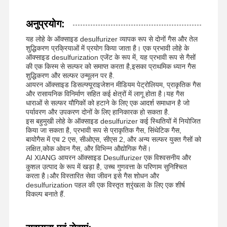
अनुप्रयोग:
फैक्टरी यात्रा
गुणवत्ता नियंत्रण
समाचार
सभी मामलों
यह लोहे के ऑक्साइड desulfurizer व्यापक रूप से दोनों गैस और तेल
शुद्धिकरण प्रक्रियाओं में प्रयोग किया जाता है। एक प्रभावी लोहे के
ऑक्साइड desulfurization एजेंट के रूप में, यह प्रभावी रूप से गैसों
की एक किस्म से सल्फर को समाप्त करता है,इसका प्राथमिक ध्यान गैस
शुद्धिकरण और सल्फर उन्मूलन पर है.
आयरन ऑक्साइड डिसल्फ्यूराइजेशन मीडियम पेट्रोलियम, प्राकृतिक गैस
और रासायनिक विनिर्माण सहित कई क्षेत्रों में लागू होता है।यह गैस
एक बोली का
धाराओं से सल्फर यौगिकों को हटाने के लिए एक आदर्श समाधान है जो
अनुरोध
पर्यावरण और उपकरण दोनों के लिए हानिकारक हो सकता है.
इस बहुमुखी लोहे के ऑक्साइड desulfurizer कई स्थितियों में नियोजित
किया जा सकता है, प्रभावी रूप से प्राकृतिक गैस, सिंथेटिक गैस,
आयरन ऑक्साइड डिसल्फराइजर
बायोगैस में एच 2 एस, सीओएस, सीएस 2, और अन्य सल्फर युक्त गैसों को
लक्षित,कोक ओवन गैस, और विभिन्न औद्योगिक गैसें।
डिमेथिलामिनोएथिल मेथाक्रिलेट
AI XIANG आयरन ऑक्साइड Desulfurizer एक विश्वसनीय और
कुशल उत्पाद के रूप में खड़ा है, उच्च गुणवत्ता के परिणाम सुनिश्चित
करता है।और विस्तारित सेवा जीवन इसे गैस शोधन और
मेथाक्रिलोयलोक्सीएथिल ट्राइमेथिल अमोनियम क्लोराइड
desulfurization पहल की एक विस्तृत श्रृंखला के लिए एक शीर्ष
विकल्प बनाते हैं.
एक्रिलॉयलोक्सीएथिल ट्राइमेथिल अमोनियम क्लोराइड
एनीओनिक पॉलीएक्रिलामाइड