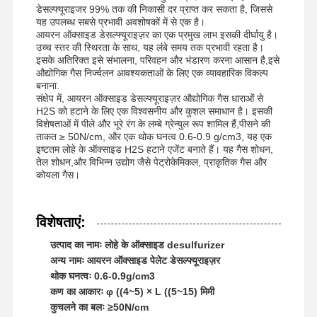
डेसल्फ्यूराइजर 99% तक की निकासी दर प्राप्त कर सकता है, जिससे
यह उपलब्ध सबसे प्रभावी अवशोषकों में से एक है।
आयरन ऑक्साइड डेसल्फ्यूराइज़र का एक प्रमुख लाभ इसकी दीर्घायु है।
उच्च स्तर की स्थिरता के साथ, यह लंबे समय तक प्रभावी रहता है।
इसके अतिरिक्त इसे संभालना, परिवहन और भंडारण करना आसान है,इसे
औद्योगिक गैस निर्ज्वलन आवश्यकताओं के लिए एक व्यावहारिक विकल्प
बनाना.
संक्षेप में, आयरन ऑक्साइड डेसल्फ्यूराइज़र औद्योगिक गैस धाराओं से
H2S को हटाने के लिए एक विश्वसनीय और कुशल समाधान है। इसकी
विशेषताओं में पीले और भूरे रंग के लम्बे ग्रेन्युल रूप शामिल हैं,पीसने की
ताकत ≥ 50N/cm, और एक थोक घनत्व 0.6-0.9 g/cm3, यह एक
इष्टतम लोहे के ऑक्साइड H2S हटाने एजेंट बनाते हैं। यह गैस शोधन,
तेल शोधन,और विभिन्न उद्योग जैसे पेट्रोकेमिकल, प्राकृतिक गैस और
कोयला गैस।
विशेषताएं:
उत्पाद का नामः लोहे के ऑक्साइड desulfurizer
अन्य नामः आयरन ऑक्साइड पेलेट डेसल्फ्यूराइज़र
थोक घनत्वः 0.6-0.9g/cm3
कण का आकारः φ ((4~5) × L ((5~15) मिमी
कुचलने का बलः ≥50N/cm