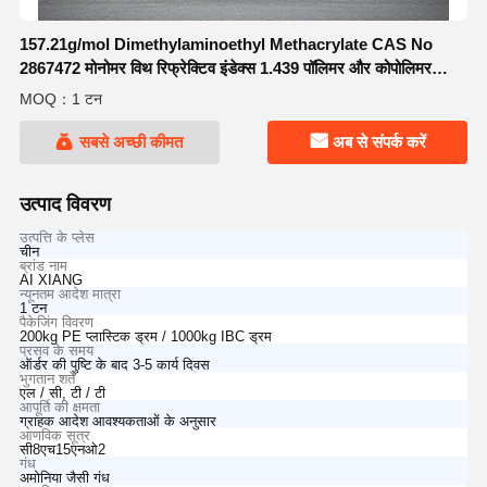
157.21g/mol Dimethylaminoethyl Methacrylate CAS No
2867472 मोनोमर विथ रिफ्रेक्टिव इंडेक्स 1.439 पॉलिमर और कोपोलिमर
उत्पादन के लिए
MOQ：1 टन
सबसे अच्छी कीमत
अब से संपर्क करें
उत्पाद विवरण
उत्पत्ति के प्लेस
चीन
ब्रांड नाम
AI XIANG
न्यूनतम आदेश मात्रा
1 टन
पैकेजिंग विवरण
200kg PE प्लास्टिक ड्रम / 1000kg IBC ड्रम
प्रसव के समय
ऑर्डर की पुष्टि के बाद 3-5 कार्य दिवस
भुगतान शर्तें
एल / सी, टी / टी
आपूर्ति की क्षमता
ग्राहक आदेश आवश्यकताओं के अनुसार
आणविक सूत्र
सी8एच15एनओ2
गंध
अमोनिया जैसी गंध