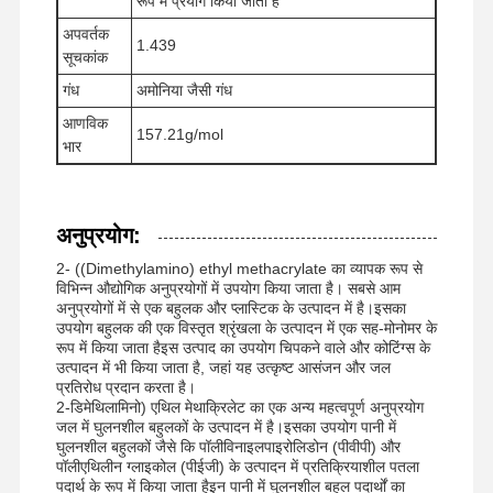
रूप में प्रयोग किया जाता है
अपवर्तक
1.439
सूचकांक
फैक्टरी यात्रा
गुणवत्ता नियंत्रण
समाचार
सभी मामलों
गंध
अमोनिया जैसी गंध
आणविक
157.21g/mol
भार
एक बोली का
अनुरोध
अनुप्रयोग:
2- ((Dimethylamino) ethyl methacrylate का व्यापक रूप से
विभिन्न औद्योगिक अनुप्रयोगों में उपयोग किया जाता है। सबसे आम
आयरन ऑक्साइड डिसल्फराइजर
अनुप्रयोगों में से एक बहुलक और प्लास्टिक के उत्पादन में है।इसका
उपयोग बहुलक की एक विस्तृत श्रृंखला के उत्पादन में एक सह-मोनोमर के
डिमेथिलामिनोएथिल मेथाक्रिलेट
रूप में किया जाता हैइस उत्पाद का उपयोग चिपकने वाले और कोटिंग्स के
उत्पादन में भी किया जाता है, जहां यह उत्कृष्ट आसंजन और जल
मेथाक्रिलोयलोक्सीएथिल ट्राइमेथिल अमोनियम क्लोराइड
प्रतिरोध प्रदान करता है।
2-डिमेथिलामिनो) एथिल मेथाक्रिलेट का एक अन्य महत्वपूर्ण अनुप्रयोग
जल में घुलनशील बहुलकों के उत्पादन में है।इसका उपयोग पानी में
एक्रिलॉयलोक्सीएथिल ट्राइमेथिल अमोनियम क्लोराइड
घुलनशील बहुलकों जैसे कि पॉलीविनाइलपाइरोलिडोन (पीवीपी) और
पॉलीएथिलीन ग्लाइकोल (पीईजी) के उत्पादन में प्रतिक्रियाशील पतला
एनीओनिक पॉलीएक्रिलामाइड
पदार्थ के रूप में किया जाता हैइन पानी में घुलनशील बहुल पदार्थों का