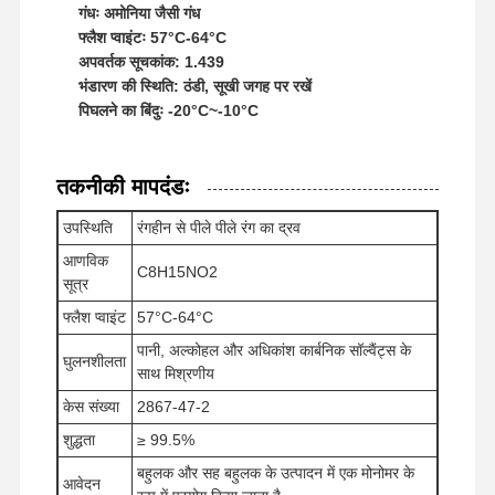
गंधः अमोनिया जैसी गंध
फ्लैश प्वाइंटः 57°C-64°C
अपवर्तक सूचकांक: 1.439
भंडारण की स्थिति: ठंडी, सूखी जगह पर रखें
पिघलने का बिंदुः -20°C~-10°C
तकनीकी मापदंडः
उपस्थिति
रंगहीन से पीले पीले रंग का द्रव
आणविक
C8H15NO2
सूत्र
फ्लैश प्वाइंट
57°C-64°C
पानी, अल्कोहल और अधिकांश कार्बनिक सॉल्वैंट्स के
घुलनशीलता
साथ मिश्रणीय
केस संख्या
2867-47-2
होम
उत्पाद
वीडियो
हमारे बारे में
शुद्धता
≥ 99.5%
बहुलक और सह बहुलक के उत्पादन में एक मोनोमर के
आवेदन