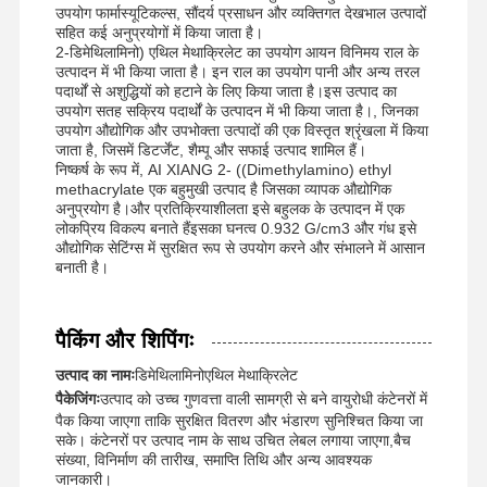
उपयोग फार्मास्यूटिकल्स, सौंदर्य प्रसाधन और व्यक्तिगत देखभाल उत्पादों
नॉनऑनिक पॉलीएक्रिलामाइड
सहित कई अनुप्रयोगों में किया जाता है।
2-डिमेथिलामिनो) एथिल मेथाक्रिलेट का उपयोग आयन विनिमय राल के
उत्पादन में भी किया जाता है। इन राल का उपयोग पानी और अन्य तरल
यौगिक उर्वरक धीमी रिलीज़ सुरक्षा एजेंट
पदार्थों से अशुद्धियों को हटाने के लिए किया जाता है।इस उत्पाद का
उपयोग सतह सक्रिय पदार्थों के उत्पादन में भी किया जाता है।, जिनका
धनायनित पॉलीएक्रिलामाइड
उपयोग औद्योगिक और उपभोक्ता उत्पादों की एक विस्तृत श्रृंखला में किया
जाता है, जिसमें डिटर्जेंट, शैम्पू और सफाई उत्पाद शामिल हैं।
क्षारीकरण के लिए जेल एजेंट
निष्कर्ष के रूप में, AI XIANG 2- ((Dimethylamino) ethyl
methacrylate एक बहुमुखी उत्पाद है जिसका व्यापक औद्योगिक
अनुप्रयोग है।और प्रतिक्रियाशीलता इसे बहुलक के उत्पादन में एक
उच्च तापमान पर जमाव एजेंट
लोकप्रिय विकल्प बनाते हैंइसका घनत्व 0.932 G/cm3 और गंध इसे
औद्योगिक सेटिंग्स में सुरक्षित रूप से उपयोग करने और संभालने में आसान
सल्फ़राइज़र
बनाती है।
पैकिंग और शिपिंगः
उत्पाद का नामः
डिमेथिलामिनोएथिल मेथाक्रिलेट
पैकेजिंगः
उत्पाद को उच्च गुणवत्ता वाली सामग्री से बने वायुरोधी कंटेनरों में
पैक किया जाएगा ताकि सुरक्षित वितरण और भंडारण सुनिश्चित किया जा
सके। कंटेनरों पर उत्पाद नाम के साथ उचित लेबल लगाया जाएगा,बैच
संख्या, विनिर्माण की तारीख, समाप्ति तिथि और अन्य आवश्यक
जानकारी।