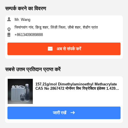
सम्पर्क करने का विवरण
Mr. Wang
जियांगवांग गांव, क़िडु शहर, लिंज़ी जिला, ज़ीबो शहर, शेडोंग प्रांत
+8613409089888
अब से संपर्क करें
सबसे उत्तम प्रतिदान प्राप्त करें
157.21g/mol Dimethylaminoethyl Methacrylate
CAS No 2867472 मोनोमर विथ रिफ्रेक्टिव इंडेक्स 1.439
पॉलिमर और कोपोलिमर उत्पादन के लिए
जारी रखें