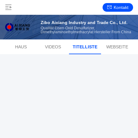
Kontakt
Zibo Aixiang Industry and Trade Co., Ltd.
Qualität Eisen-Oxid Desulfurizer,
Dimethylaminoethylmethacrylat Hersteller From China
HAUS
VIDEOS
TITELLISTE
WEBSEITE