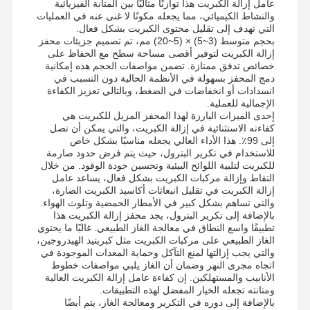
عامل إزالة الكبريت هذا توازنًا مثاليًا بين المتانة الفيزيائية
والنشاط الكيميائي، مما يجعله مكونًا لا غنى عنه في العمليات
التي تهدف إلى تقليل محتوى الكبريت بشكل فعال.
بحجم متوسط ​​(3~5) × (5~20) مم، تم تصميم جزيئات محفز
إزالة الكبريت لتوفير أقصى مساحة سطح مع الحفاظ على
خصائص تدفق ممتازة. تضمن مواصفات الحجم هذه إمكانية
دمج المحفز بسهولة في الأنظمة الحالية دون التسبب في
انسدادات أو انخفاضات في الضغط، وبالتالي تعزيز الكفاءة
الإجمالية للعملية.
إحدى الميزات البارزة لهذا المحفز المزيل للكبريت هي
كفاءته الاستثنائية في إزالة الكبريت، والتي يمكن أن تصل
إلى 99٪. هذا الأداء العالي يجعله مناسبًا بشكل خاص
للاستخدام في تكرير البترول، حيث يتم فرض حدود صارمة
للكبريت لتلبية اللوائح البيئية وتحسين جودة الوقود. من خلال
التقاط وإزالة مركبات الكبريت بشكل فعال، يساعد عامل
إزالة الكبريت في تقليل انبعاثات أكاسيد الكبريت الضارة،
والتي تساهم بشكل كبير في الأمطار الحمضية وتلوث الهواء.
بالإضافة إلى تكرير البترول، يجد محفز إزالة الكبريت هذا
تطبيقًا واسع النطاق في معالجة الغاز الطبيعي. غالبًا ما يحتوي
الغاز الطبيعي على مركبات الكبريت مثل كبريتيد الهيدروجين،
والتي يجب إزالتها لمنع التآكل وحماية المعدات الموجودة في
اتجاه مجرى النهر وضمان أن الغاز يلبي مواصفات خطوط
الأنابيب والمستهلكين. إن كفاءة عامل إزالة الكبريت العالية
ومتانته تجعله الخيار المفضل لهذه التطبيقات.
بالإضافة إلى دوره في التكرير ومعالجة الغاز، يتم أيضًا