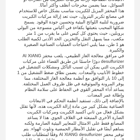
السوائل، مما يضمن مخرجات أنظف وأكثر أمانًا.
هذا المحفز المزيل للكبريت مناسب بشكل خاص للاستخدام
في مصانع تكرير البترول، حيث تعد إزالة مركبات الكبريت
ضرورية لتلبية اللوائح البيئية وتحسين جودة الوقود. يسمح
شكلها المحبب بتعبئتها بكفاءة في أكياس منسوجة من البولي
بروبلين، حيث يحتوي كل كيس على ما يقرب من 1 متر
مكعب، مما يسهل النقل والتخزين. الحد الأدنى لكمية الطلب
هو 1 طن، مما يلبي احتياجات العمليات الصناعية الصغيرة
والكبيرة.
في مرافق معالجة الغاز الطبيعي، يلعب محفز AI XIANG
desulfurizer دورًا حاسمًا عن طريق القضاء على مركبات
الكبريت التي يمكن أن تسبب التآكل ومشكلات التشغيل في
خطوط الأنابيب والمعدات. يضمن نطاق ضغط التشغيل من 1
إلى 10 بار التوافق مع أنظمة معالجة الغاز المختلفة، مما
يوفر المرونة والموثوقية في ظل ظروف العمل المختلفة.
يساعد أداء المحفز القوي في الحفاظ على سلامة النظام
وإطالة عمر المعدات.
بالإضافة إلى ذلك، تستفيد أنظمة التحكم في الانبعاثات
الصناعية بشكل كبير من مادة إزالة الكبريت هذه، لأنها تقلل
بشكل فعال من ثاني أكسيد الكبريت ومركبات الكبريت
الضارة الأخرى المنبعثة في الغلاف الجوي. هذا لا يساعد
المصانع فقط على الامتثال للمعايير البيئية الصارمة ولكنه
يساهم أيضًا في تقليل الأمطار الحمضية وتلوث الهواء. يتم
توفير محفز AI XIANG desulfurizer وفقًا لمتطلبات طلب
العميل، مما يضمن حلولًا مصممة خصيصًا لتلبية المتطلبات