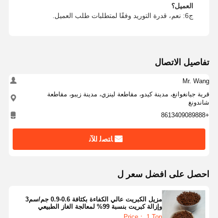
العميل؟
ج6: نعم، قدرة التوريد وفقًا لمتطلبات طلب العميل.
تفاصيل الاتصال
Mr. Wang
قرية جيانغوانغ، مدينة كيدو، مقاطعة لينزي، مدينة زيبو، مقاطعة
شاندونغ
+8613409089888
ﺎﺘﺼﻟ ﺍﻶﻧ
احصل على افضل سعر ل
مزيل الكبريت عالي الكفاءة بكثافة 0.6-0.9 جم/سم3
وإزالة كبريت بنسبة 99% لمعالجة الغاز الطبيعي
Price： 1 Ton