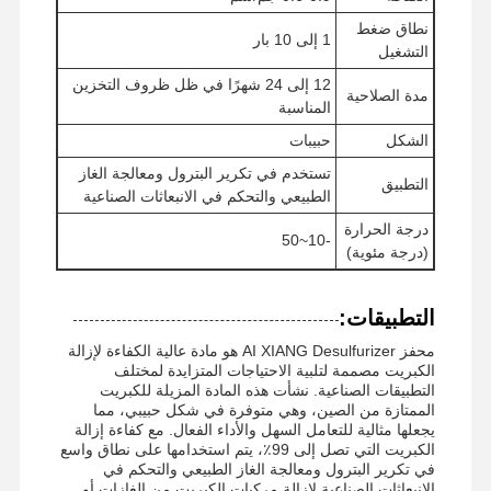
نطاق ضغط
بولي أكريلاميد غير أيوني
1 إلى 10 بار
التشغيل
الأسمدة المركبة الوقائية ذات الإفراج البطيء
12 إلى 24 شهرًا في ظل ظروف التخزين
مدة الصلاحية
المناسبة
بولي أكريلاميد الموجبة
الشكل
حبيبات
عامل الهلام للكسر في التحمض
تستخدم في تكرير البترول ومعالجة الغاز
التطبيق
الطبيعي والتحكم في الانبعاثات الصناعية
عامل الرواسب عالي الحرارة
درجة الحرارة
-10~50
(درجة مئوية)
إزالة الكبريت
التطبيقات:
محفز AI XIANG Desulfurizer هو مادة عالية الكفاءة لإزالة
الكبريت مصممة لتلبية الاحتياجات المتزايدة لمختلف
التطبيقات الصناعية. نشأت هذه المادة المزيلة للكبريت
الممتازة من الصين، وهي متوفرة في شكل حبيبي، مما
يجعلها مثالية للتعامل السهل والأداء الفعال. مع كفاءة إزالة
الكبريت التي تصل إلى 99٪، يتم استخدامها على نطاق واسع
في تكرير البترول ومعالجة الغاز الطبيعي والتحكم في
الانبعاثات الصناعية لإزالة مركبات الكبريت من الغازات أو