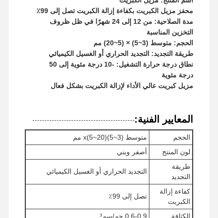
محفز مزيل الكبريت بكفاءة إزالة الكبريت تصل إلى 99٪
مدة الصلاحية: من 12 إلى 24 شهرًا في ظل ظروف
جولة في
ضبط الجودة
أخبار
جميع القضايا
التخزين المناسبة
المعمل
الحجم: متوسط ​​(3~5) × (5~20) مم
طريقة التجديد: التجديد الحراري أو الغسيل الكيميائي
نطاق درجة حرارة التشغيل: -10 درجة مئوية إلى 50
درجة مئوية
مزيل كبريت عالي الأداء لإزالة الكبريت بشكل فعال
طلب اقتباس
المعايير الفنية:
مزيل الكبريت من أكسيد الحديد
الحجم
متوسط ​​(3~5)x(5~20) مم
ديميثيلامينو إيثيل ميتاكريلات
لون المنتج
أصفر وبني
طريقة
ميثاكريلو أوكسي إيثيل تريميثيل أمونيوم كلوريد
التجديد الحراري أو الغسيل الكيميائي
التجديد
أكريليو أوكسي إيثيل تريميثيل أمونيوم كلوريد
كفاءة إزالة
تصل إلى 99٪
الكبريت
بولي أكريلاميد أنيوني
الكثافة
0.6-0.9 جم/سم³