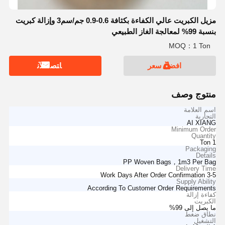
مزيل الكبريت عالي الكفاءة بكثافة 0.6-0.9 جم/سم3 وإزالة كبريت
بنسبة 99% لمعالجة الغاز الطبيعي
MOQ：1 Ton
افضل سعر
ﺎﺘﺼﻟ ﺍﻶﻧ
منتوج وصف
اسم العلامة
التجارية
AI XIANG
Minimum Order
Quantity
1 Ton
Packaging
Details
PP Woven Bags，1m3 Per Bag
Delivery Time
3-5 Work Days After Order Confirmation
Supply Ability
According To Customer Order Requirements
كفاءة إزالة
الكبريت
ما يصل إلى 99%
نطاق ضغط
التشغيل