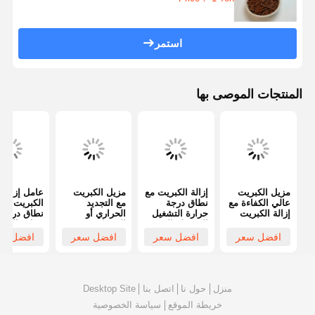
استمر
المنتجات الموصى بها
مزيل الكبريت
إزالة الكبريت مع
مزيل الكبريت
عامل إزالة
عالي الكفاءة مع
نطاق درجة
مع التجديد
الكبريت مع
إزالة الكبريت
حرارة التشغيل
الحراري أو
نطاق درجة
بنسبة 99٪
المحيطة إلى
الغسيل
حرارة التشغ
والتجديد
500 درجة مئوية
الكيميائي لنطاق
المحيطة إل
افضل سعر
افضل سعر
افضل سعر
افضل سع
الحراري
وفعالية إزالة
درجة حرارة
500 درجة 
للتطبيقات
الكبريت تصل
التشغيل من
وفعالية إزالة
المحيطة إلى
إلى 99٪
المحيط إلى 500
الكبريت تص
500 درجة مئوية
لمكافحة
درجة مئوية
إلى 99٪ عن
الانبعاثات
وكثافة 0.6-0.9
منزل
حول نا
اتصل بنا
Desktop Site
الصناعية
جم/سم³
الكثافة
خريطة الموقع
سياسة الخصوصية