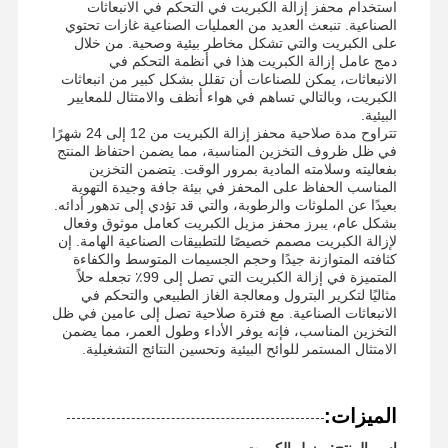
استخدام محفز إزالة الكبريت في التحكم في الانبعاثات
الصناعية. تنبعث العديد من العمليات الصناعية غازات تحتوي
على الكبريت والتي تشكل مخاطر بيئية وصحية. من خلال
دمج عامل إزالة الكبريت هذا في أنظمة التحكم في
الانبعاثات، يمكن للصناعات أن تقلل بشكل كبير من انبعاثات
الكبريت، وبالتالي تساهم في هواء أنظف والامتثال للمعايير
البيئية.
تتراوح مدة صلاحية محفز إزالة الكبريت من 12 إلى 24 شهرًا
في ظل ظروف التخزين المناسبة، مما يضمن احتفاظ المنتج
بفعاليته وسلامته المادية بمرور الوقت. يتضمن التخزين
المناسب الحفاظ على المحفز في بيئة جافة وجيدة التهوية
بعيدًا عن الملوثات والرطوبة، والتي قد تؤدي إلى تدهور أدائه.
بشكل عام، يبرز محفز مزيل الكبريت كعامل موثوق وفعال
لإزالة الكبريت مصمم خصيصًا للتطبيقات الصناعية الهامة. إن
كثافته المتوازنة جيدًا وحجم الجسيمات المتوسط ​​والكفاءة
المتميزة في إزالة الكبريت التي تصل إلى 99٪ تجعله حلاً
مثاليًا لتكرير البترول ومعالجة الغاز الطبيعي والتحكم في
الانبعاثات الصناعية. مع فترة صلاحية تصل إلى عامين في ظل
التخزين المناسب، فإنه يوفر الأداء وطول العمر، مما يضمن
الامتثال المستمر للوائح البيئية وتحسين النتائج التشغيلية.
منزل
المنتجات
أشرطة فيديو
حول بنا
الميزات:
اسم المنتج: مزيل الكبريت