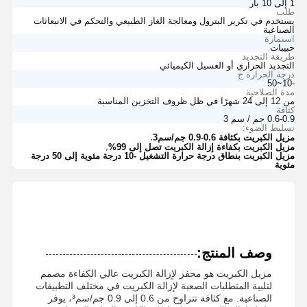
1 إلى 10 بار
طلب
يستخدم في تكرير البترول ومعالجة الغاز الطبيعي والتحكم في الانبعاثات
الصناعية
استمارة
حبيبات
طريقة التجديد
التجديد الحراري أو الغسيل الكيميائي
درجة الحرارة ج
-10~50
مدة الصلاحية
من 12 إلى 24 شهرًا في ظل ظروف التخزين المناسبة
كثافة
0.6-0.9 جم / سم 3
تسليط الضوء:
,
مزيل الكبريت بكثافة 0.6-0.9 جم/سم3
,
مزيل الكبريت بكفاءة إزالة الكبريت تصل إلى 99%
مزيل الكبريت بنطاق درجة حرارة التشغيل -10 درجة مئوية إلى 50 درجة
مئوية
وصف المنتج:
مزيل الكبريت هو محفز لإزالة الكبريت عالي الكفاءة مصمم
لتلبية المتطلبات الصعبة لإزالة الكبريت في مختلف التطبيقات
الصناعية. مع كثافة تتراوح من 0.6 إلى 0.9 جم/سم³، يوفر