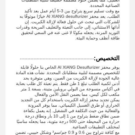
الصناعية المحددة.
مع وقت تسليم سريع يتراوح بين 3-5 أيام عمل بعد تأكيد
الطلب، يعد محفز AI XIANG desulfurizer خيارًا موثوقًا به
للشركات التي تبحث عن حلول فعالة لإزالة الكبريت. إن
أدائها الاستثنائي، إلى جانب التعبئة والتغليف المريحة وقدرات
التوريد المرنة، يجعله مكونًا لا غنى عنه في السعي لتحقيق
طاقة أنظف وحماية البيئة.
التخصيص:
يوفر محفز AI XIANG Desulfurizer الخاص بنا حلولًا قابلة
للتخصيص مصممة لتلبية متطلباتك المحددة. نشأت هذه المادة
عالية الجودة لإزالة الكبريت من الصين، وهي متوفرة بحد
أدنى لكمية الطلب تبلغ 1 طن فقط. يتم تعبئة كل طلب بعناية
في أكياس منسوجة من البولي بروبلين متينة، بسعة 1 متر
مكعب لكل كيس، مما يضمن النقل الآمن والفعال.
يمكن تجديد محفز إزالة الكبريت باستخدام كل من التجديد
الحراري أو طرق الغسيل الكيميائي، مما يوفر المرونة
والفعالية من حيث التكلفة في التشغيل. إنه يعمل بكفاءة
ضمن نطاق ضغط يتراوح من 1 إلى 10 بار ونطاق درجة
حرارة من المحيطة حتى 500 درجة مئوية، مما يجعله مناسبًا
لمختلف التطبيقات الصناعية.
مع كثافة تتراوح بين 0.6 و 0.9 جم/سم³ وشكل حبيبي، تضمن