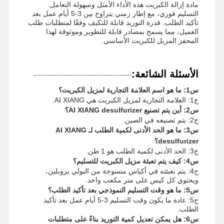
مادة إزالة الكبريت هذه الأداء الأمثل وسهولة التعامل.
التسليم فوري، مع إطار زمني يتراوح بين 3-5 أيام عمل بعد
تأكيد الطلب. قدرة التوريد قابلة للتكيف وفقًا لمتطلبات طلب
العميل، مما يسمح بمصادر قابلة للتطوير وموثوقة لهذا
المحفز المزيل للكبريت الأساسي.
الأسئلة الشائعة:
س1: ما هو اسم العلامة التجارية لمزيل الكبريت؟
ج1: العلامة التجارية لمزيل الكبريت هي AI XIANG.
س2: أين يتم تصنيع AI XIANG desulfurizer؟
ج2: يتم تصنيعه في الصين.
س3: ما هو الحد الأدنى لكمية الطلب لـ AI XIANG
desulfurizer؟
ج3: الحد الأدنى لكمية الطلب هو 1 طن.
س4: كيف يتم تعبئة مزيل الكبريت للتسليم؟
ج4: يتم تعبئته في أكياس منسوجة من البولي بروبلين،
ويحتوي كل كيس على متر مكعب واحد.
س5: ما هو وقت التسليم النموذجي بعد تأكيد الطلب؟
ج5: عادة ما يكون وقت التسليم 3-5 أيام عمل بعد تأكيد
الطلب.
س6: هل يمكن تعديل كمية التوريد بناءً على متطلبات